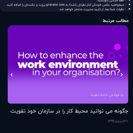
- لطفا فارسی بنویسید.
- میخواهید عکس خودتان کنار نظرتان باشد؟ به
gravatar.com
بروید و عکستان را اضافه کنید.
- نظرات شما بعد از تایید مدیریت منتشر خواهد شد
مطالب مرتبط
به خواندن ادامه دهید
چگونه می توانید محیط کار را در سازمان خود تقویت
فر
کنید؟
20
اسفند
1399
6
اس