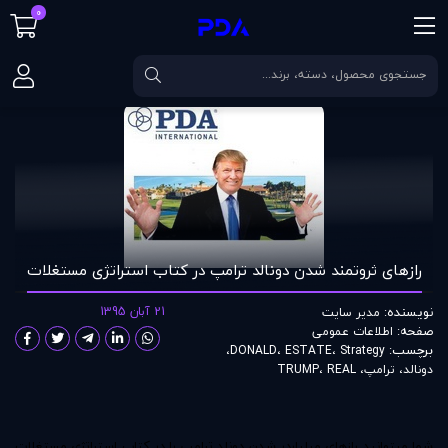
0
صفحه اصلی
مقالات
رازهای ثروتمند شدن دونالد ترامپ در کتاب استراتژی مست
رازهای ثروتمند شدن دونالد ترامپ در کتاب استراتژی مستغلات
نویسنده:
21 آبان 1395
مدير سايت
صفحه:
اطلاعات عمومی
برچسب:
،
DONALD
،
ESTATE
،
Strategy
دونالد
،
ترامپ
،
REAL
،
TRUMP
شما میتوانید رازهای میلیاردر شدن دونلد ترامپ را در کتاب استراتژی مستغلات