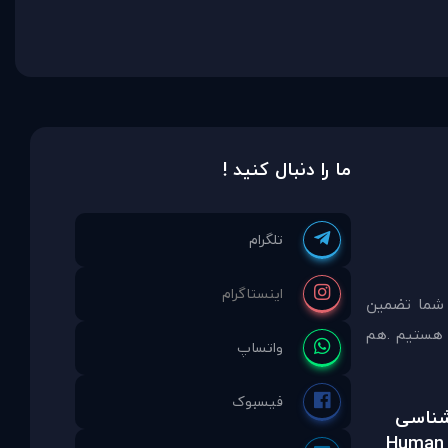
ما را دنبال کنید !
 شما تضمين
مشاوره انتخاب نموده ايد ما نماینده انحصاری PDAinternational در ایران هستیم .هم
رشناسی
Human 