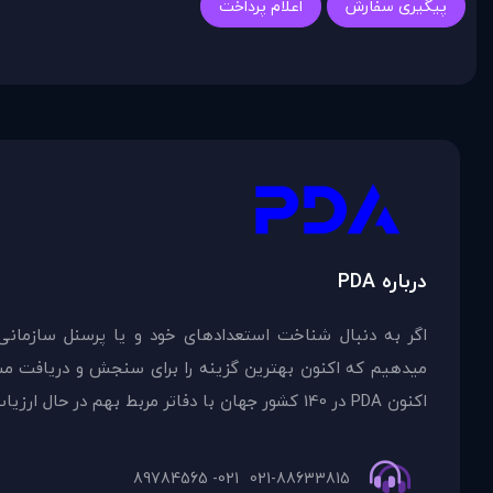
پیگیری سفارش
اعلام پرداخت
درباره PDA
اگر به دنبال شناخت استعدادهای خود و یا پرسنل سازمانی
اکنون PDA در 140 کشور جهان با دفاتر مربط بهم در حال ارزیاب
021- 89784565
021-88633815