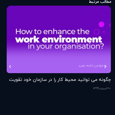
مطالب مرتبط
به خواندن ادامه دهید
چگونه می توانید محیط کار را در سازمان خود تقویت
فر
کنید؟
20
اسفند
1399
6
اس