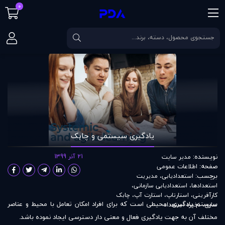
0
صفحه اصلی
مقالات
یادگیری سیستمی و چابک
یادگیری سیستمی و چابک
نویسنده:
21 آذر 1399
مدير سايت
صفحه:
اطلاعات عمومی
برچسب:
استعدادیابی
،
مدیریت
استعدادها
،
استعدادیابی سازمانی
،
کارآفرینی
،
استارتاپ
،
استارت آپ
،
چابک
سیستم یادگیری، محیطی است که برای افراد امکان تعامل با محیط و عناصر
سازی
،
ذخیره استعداد
مختلف آن به جهت یادگیری فعال و معنی دار دسترسی ایجاد نموده باشد.