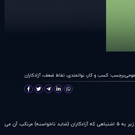
مومی
برچسب:
کسب و کار
،
توانمندی
،
نقاط ضعف
،
آزادکاران
همه انسانها اشتباه می کنند. آزادکاران هم از این قاعده مستثنی نیستند. اما گاهی حتی متوجه اشتباه خود نمی شوید. در متن زیر به 5 اشتباهی که آزادکاران (شاید ناخواسته) مرتکب آن می