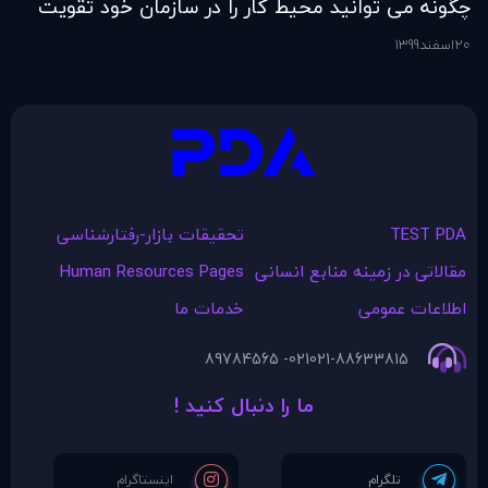
چگونه می توانید محیط کار را در سازمان خود تقویت
فر
کنید؟
20
اسفند
1399
6
اس
TEST PDA
تحقیقات بازار-رفتارشناسی
مقالاتی در زمينه منابع انسانی
Human Resources Pages
اطلاعات عمومی
خدمات ما
021- 89784565
021-88633815
ما را دنبال کنید !