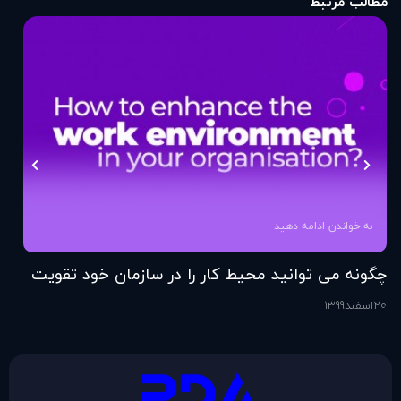
مطالب مرتبط
به خواندن ادامه دهید
چگونه می توانید محیط کار را در سازمان خود تقویت
فر
کنید؟
20
اسفند
1399
6
اس