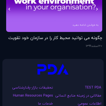
به خواندن ادامه دهید
چگونه می توانید محیط کار را در سازمان خود تقویت
فر
کنید؟
20
اسفند
1399
6
اس
TEST PDA
تحقیقات بازار-رفتارشناسی
مقالاتی در زمينه منابع انسانی
Human Resources Pages
اطلاعات عمومی
خدمات ما