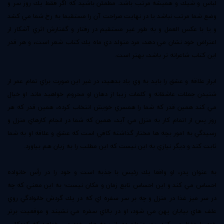
لباس و شيك و هميشه مرتب باشد. مطمئن باشيد كه اگر فقط يك روز سر و
وضع شما مرتب نباشد يا در نهايت صراحت آن را مستقيما به رخ شما مي كشد
و يا با عكس العمل و به طور غير مستقيم در رفتار و گفتارش اثري آشكار از
اعتراض خود نشان مي دهد، مرد متولد دي ماه يك كتاب شعر است،‌ و هر قدر
اين كتاب شاعرانه تر باشد، بهتر است.
ابراز علاقه و عشق را بايد به وي ياد بدهيد، در غير اين صورت براي تمام عمر از
شنيدن جملات عاشقانه و كلمات زيبا از دهان او محروم خواهيد ماند. او خيال
مي كند همين قدر كه شما را همسري خويش انتخاب كرده، همين قدر كه هر
روز پس از اتمام كار به منزل مي آيد، همين كه شما در انجام كارهاي منزل و
رسيدگي به امور بچه ها مختار گذاشته كافي است كه عشق و علاقه او به شما
ثابت كند و ديگر نيازي به اين نيست كه اين مطلب را به زبان هم بياورد.
به عنوان پدر، او واقعا يك رئيس با جذبه است و خود را در رأس خانواده
احساس مي كند و اين احساس تابع زمان و مكان نيست؛ به اين معني كه چه
در سر ميز غذا در منزل و چه بر سر سفره اي كه در يك گردش خانوادگي روي
علف هاي بيابان پهن مي شود،‌ او در بالاي سفره مي نشيند و موقعيت برتر