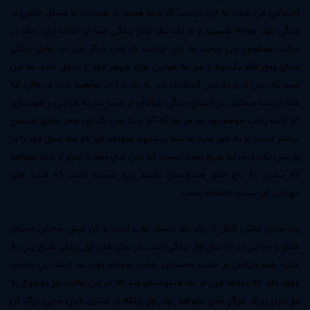
اجتماعي مي شود، به اين ترتيب اگر شما همسر او هستيد، با مشكل خاصي در
زندگي خود مواجه هستيد و از يك نظر مدار زندگي شما بر خلاف زنان ديگر در
حركت معكوس مي چرخد، به اين ترتيب كه زنان ديگر بايد در اوايل زندگي
دندان روي جگر بگذارند و سر به هوايي هاي شوهر خود را تحمل كنند. به اين
اميد كه پس از پا به سن گذاشتن سر به راه و آرام خواهند شد، در حالي كه
شما درست برعكس در ابتداي زندگي خيالتان از بابت سر به هوايي و هوسبازي
آقا كاملا راحت خواهد بود اما هر چه كه آقا پا به سن بگذارد، خطر عاشق شدنش
بيشتر است. او به طور حتم به شما پيشنهاد نخواهد كرد كه ماه عسل خود را در
پاريس بگذرانيد، اما هيچ بعيد نيست كه سي سال بعد با اصرار از شما بخواهد
كه سفري به تاج محل هندوستان بكنيد زيرا شنيده است كه شب هاي
مهتابي آن بسيار عاشقانه است.
يك چنين حالتي لااقل از يك نظر بسيار خوب است و آن پيش نيامدن احتمال
طلاق و جدايي در ده سال اول زندگي است. در سال هاي اول زندگي هيچ زني به
اندازه شما خيالش از جانب همسرش راحت نخواهد بود، اما البته اين احتمال
وجود دارد كه بعدها فيل او ياد هندوستان كند كه در اين حالت نيز موضوع به
دو دليل بزرگ هرگز جدي نخواهد بود: اول اينكه در سنين ميان سالي ديگر آن