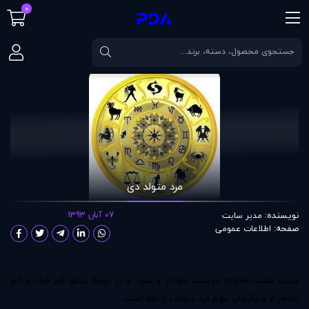
0
صفحه اصلی
مقالات
مرد متولد دی
مرد متولد دی
نویسنده:
07 آبان 1393
مدير سايت
صفحه:
اطلاعات عمومی
قدرت طلب، خانواده دوست، خوددار و سرد، و در عرصه عشق كم حرف و كم
تظاهر از ويژگيهاي مهم مرد متولد دي ماه است.