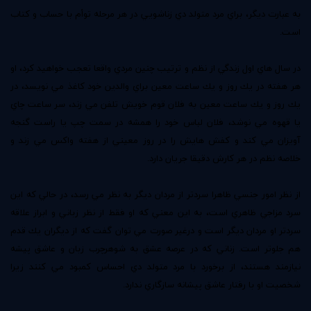
به عبارت ديگر، براي مرد متولد دي زناشويي در هر مرحله توأم با حساب و كتاب
است.
در سال هاي اول زندگي از نظم و ترتيب چنين مردي واقعا تعجب خواهيد كرد، او
هر هفته در يك روز و يك ساعت معين براي والدين خود كاغذ مي نويسد، در
يك روز و يك ساعت معين به فلان قوم خويش تلفن مي زند، سر ساعت چاي
يا قهوه مي نوشد، فلان لباس خود را همشه در سمت چپ يا راست گنجه
آويزان مي كند و كفش هايش را در روز معيني از هفته واكس مي زند و
خلاصه نظم در هر كارش دقيقا جريان دارد.
از نظر امور جنسي ظاهرا سردتر از مردان ديگر به نظر مي رسد، در حالي كه اين
سرد مزاجي ظاهري است، به اين معني كه او فقط از نظر زباني و ابراز علاقه
سردتر او مردان ديگر است و درغير صورت مي توان گفت كه از ديگران يك قدم
هم جلوتر است. زناني كه در عرصه عشق به شوهرچرب زبان و عاشق پيشه
نيازمند هستند، از برخورد با مرد متولد دي احساس كمبود مي كنند زيرا
شخصيت او با رفتار عاشق پيشانه سازگاري ندارد.