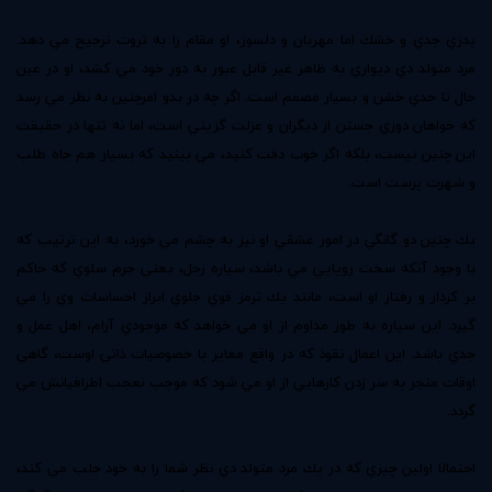
پدري جدي و خشك اما مهربان و دلسوز، او مقام را به ثروت ترجيح مي دهد.
مرد متولد دي ديواري به ظاهر غير قابل عبور به دور خود مي كشد، او در عين
حال تا حدي خشن و بسيار مصمم است. اگر چه در بدو امرچنين به نظر مي رسد
كه خواهان دوري جستن از ديگران و عزلت گزيني است، اما نه تنها در حقيقت
اين چنين نيست، بلكه اگر خوب دقت كنيد، مي بينيد كه بسيار هم جاه طلب
و شهرت پرست است.
يك چنين دو گانگي در امور عشقي او نيز به چشم مي خورد، به اين ترتيب كه
با وجود آنكه سخت رويايي مي باشد، سياره زحل،‌ يعني جرم سلوي كه حاكم
بر كردار و رفتار او است، مانند يك ترمز قوي جلوي ابراز احساسات وي را مي
گيرد. اين سياره به طور مداوم از او مي خواهد كه موجودي آرام،‌ اهل عمل و
جدي باشد. اين اعمال نقوذ كه در واقع مغاير با خصوصيات ذاتي اوست، گاهي
اوقات منجر به سر زدن كارهايي از او مي شود كه موجب تعجب اطرافيانش مي
گردد.
احتمالا اولين چيزي كه در يك مرد متولد دي نظر شما را به خود جلب مي كند،