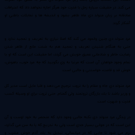
مي كند. در حقيقت سياره زحل با قدرت خود هرگز اجازه نخواهد داد كه اعترافات
صادقانه بر زبان متولد دي ماه ظاهر بشود و انديشه ها و تمايلات باطني او
آشكار گردد.
مرد متولد دي چنين وانمود مي كند كه اصلا نيازي به تعريف و تمجيد ندارد و
حتي به هنگام شنيدن تعريف و تمجيد هم به شدت مانع از ظاهر شدن
رضايت خاطر و شادماني عميق خويش مي گردد، اما حقيقت اين است كه او با
تمام وجود خواهان آن است كه مرتبا به وي بگوييد كه چه مرد خوب، باهوش،
خوش قد و قامت، خواستني و جالبي است.
مرد متولد دي جاه و مقام را به ثروت ترجيح مي دهد و قلبا مايل است مدير كل
و وزير باشد تا يك بازرگان ثروتمند ولي گمنام. حتي ثروت براي او وسيله كسب
قدرت و شهرت است.
در زندگي مرد متولد دي نكته جالبي وجود دارد كه منحصر به خود اوست و آن
اين است كه در جواني بسيار جدي است ولي به تدريج كه پا به سن مي گذارد،‌
نرم مي شود تا جايي كه در ميانسالي، تبديل به يك آدم خوش مشرب و