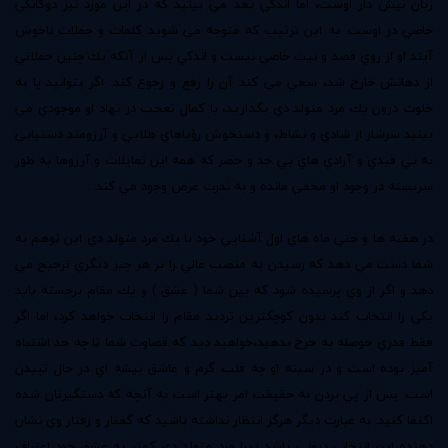
زبان نيش دار اوست، اما اندكي بعد مي بينيد كه در اين مورد نيز دوگانگي
خاصي در اوست. به اين ترتيب كه متوجه مي شويد كلمات و جملات ناخوش
آيند او از روي قصد و نيت خاصي نيست و اندكي پس از آنكه يك چنين جملاتي
از دهانش خارج شد، سعي مي كند آن را رفع و رجوع كند. اگر بتوانيد پا به
خلوت درون يك مرد متولد دي بگذاريد، با كمال تعجب در نهاد او موجودي مي
بينيد سرشار از شادي و نشاط، و دستخوش رؤياهاي طلايي و آرزومند دستيابي
به بي قيدي و آزادي هاي بي حد و حصر كه همه اين تمايلات و آرزوها به طور
سربسته در وجود او مخفي مانده و به ندرت عرض وجود مي كند.
در هفته ها و حتي ماه هاي اول آشنايي خود با يك مرد متولد دي اين توهم به
شما دست مي دهد كه رسيدن به منصب عالي را بر هر چيز ديگري ترجيح مي
دهد و اگر از وي پرسيده شود كه بين شما ( عشق ) و يك مقام برجسته بايد
يكي را انتخاب كند بدون كوچكترين ترديد مقام را انتخاب خواهد كرد، اما اگر
فقط قدري حوصله به خرج بدهيد،‌خواهيد ديد كه قضاوت شما تا چه حد اشتباه
آميز بوده است و در سينه او چه قلب گرم و عاشق پيشه اي در حال تپيدن
است. پس از پي بردن به حقيقت امر بهتر است به آنچه كه دستگيرتان شده
اكتفا كنيد. به عبارت ديگر هرگز انتظار نداشته باشيد كه گفتار و رفتار وي نشان
دهنده اين انتخاب دروني باشد زيرا مرد متولد دي كمتر به عشق خود اعتراف