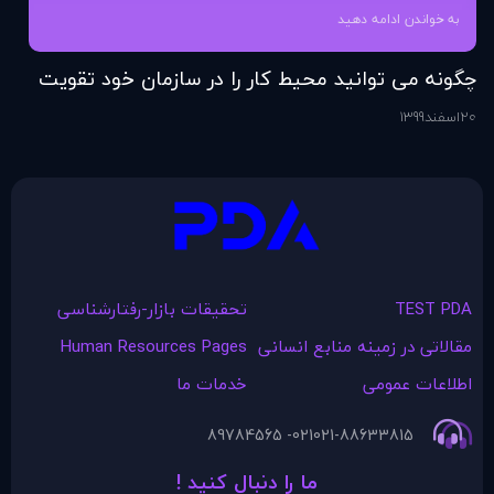
به خواندن ادامه دهید
چگونه می توانید محیط کار را در سازمان خود تقویت
فر
کنید؟
20
اسفند
1399
6
اس
TEST PDA
تحقیقات بازار-رفتارشناسی
مقالاتی در زمينه منابع انسانی
Human Resources Pages
اطلاعات عمومی
خدمات ما
021- 89784565
021-88633815
ما را دنبال کنید !