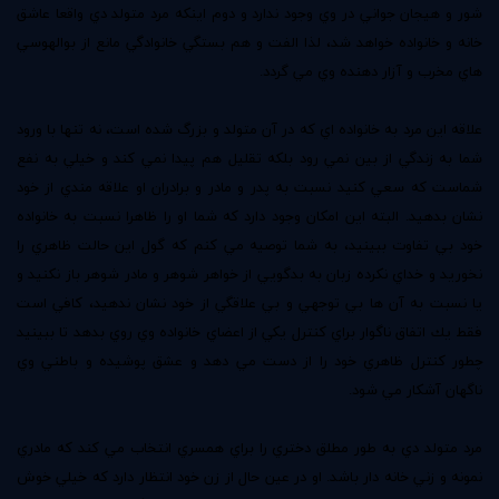
شور و هيجان جواني در وي وجود ندارد و دوم اينكه مرد متولد دي واقعا عاشق
خانه و خانواده خواهد شد، لذا الفت و هم بستگي خانوادگي مانع از بوالهوسي
هاي مخرب و آزار دهنده وي مي گردد.
علاقه اين مرد به خانواده اي كه در آن متولد و بزرگ شده است، نه تنها با ورود
شما به زندگي از بين نمي رود بلكه تقليل هم پيدا نمي كند و خيلي به نفع
شماست كه سعي كنيد نسبت به پدر و مادر و برادران او علاقه مندي از خود
نشان بدهيد. البته اين امكان وجود دارد كه شما او را ظاهرا نسبت به خانواده
خود بي تفاوت ببينيد، به شما توصيه مي كنم كه گول اين حالت ظاهري را
نخوريد و خداي نكرده زبان به بدگويي از خواهر شوهر و مادر شوهر باز نكنيد و
يا نسبت به آن ها بي توجهي و بي علاقگي از خود نشان ندهيد، كافي است
فقط يك اتفاق ناگوار براي كنترل يكي از اعضاي خانواده وي روي بدهد تا ببينيد
چطور كنترل ظاهري خود را از دست مي دهد و عشق پوشيده و باطني وي
ناگهان آشكار مي شود.
مرد متولد دي به طور مطلق دختري را براي همسري انتخاب مي كند كه مادري
نمونه و زني خانه دار باشد. او در عين حال از زن خود انتظار دارد كه خيلي خوش