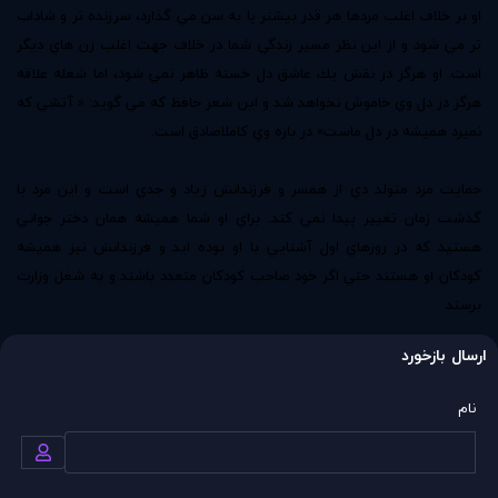
او بر خلاف اغلب مردها هر قدر بيشتر پا به سن مي گذارد، سرزنده تر و شاداب
تر مي شود و از اين نظر مسير زندگي شما در خلاف جهت اغلب زن هاي ديگر
است. او هرگز در نقش يك عاشق دل خسته ظاهر نمي شود، اما شعله علاقه
هرگز در دل وي خاموش نخواهد شد و اين شعر حافظ كه مي گويد: « آتشي كه
نميرد هميشه در دل ماست» در باره وي كاملاصادق است.
حمايت مرد متولد دي از همسر و فرزندانش زياد و جدي است و اين مرد با
گذشت زمان تغيير پيدا نمي كند. براي او شما هميشه همان دختر جواني
هستيد كه در روزهاي اول آشنايي با او بوده ايد و فرزندانش نيز هميشه
كودكان او هستند حتي اگر خود صاحب كودكان متعدد باشند و به شغل وزارت
برسند
ارسال بازخورد
نام