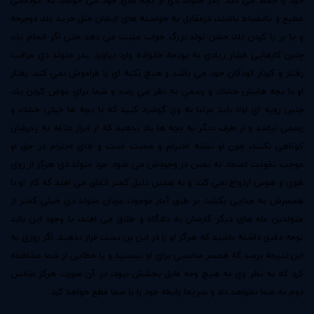
خود را حفظ مي كند. پدر متولد دي از بچه هاي خود مي خواهد كه كودكاني
مطيع و باانضباط باشند، درمقابل به خواسته هاي ايشان مثل خريد يك دوچرخه
و يا بر پا كردن يك جشن تولد بزرگ جواب مثبت مي دهد حتي اگر انجام يك
چنين كارهايي فشار زيادي به بودجه خانواده وارد بياورد. پدر متولد دي مراقب
رفتار و كردار كودكان خود مي باشد و هيچ نكته اي را فراموش نمي كند. رفتار
او با بچه هايش خشك و رسمي به نظر مي رسد و شما براي عوض كردن يك
چنين رويه اي اولا بايد مرتبا به وي گوشزد كنيد كه با بچه ها خيلي خشك و
رسمي نباشد و از طرف ديگر به بچه ها ياد بدهيد كه از ابراز علاقه به پدرشان
كوتاهي نكنند، چون او تشنه احترام و محبت است و اداي احترام در حق او
موجب تقويت اعتماد به نفس در وجودش مي شود. مرد متولد دي هرگز از روي
هوي و هوس ازدواج نمي كند و به همين دليل كمتر اتفاق مي افتد كه كار او با
همسرش به جدايي بكشد. بر طبق آمار موجود، مردان متولد دي خيلي كمتر از
متولدين ماه هاي ديگر كارشان به دادگاه و طلاق مي افتد، با وجود اين بايد
توجه دقيق داشته باشيد كه هرگز او را در اين بن بست قرار ندهيد. اگر روزي به
اين نتيجه برسد كه همسر مناسبي براي او نيستيد و يا خطايي از شما مشاهده
كرد كه به نظر وي به هيچ وجه قابل بخشش نبود، در آن صورت هرگز شانس
دوم به شما نخواهد داد و سريعا رابطه خود را با شما قطع خواهد كرد.