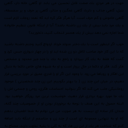
جهت در هر مردي يك صفت قابل تحسين مي يابد. او گاهي خانه دار، گاهي
تنبل، گاهي جذاب و دلربا، گاهي غمگين و متاثر، گاهي پر حرف و پر سفسطه،
گاهي خاموش و كم حرف است. آيا هرگز فكر كره ايد كه تعدد زوجات لازم است
و يك مرد بايد بيش از يك زن داشته باشد؟ آيا از اينكه قانون تنظيم خانواده
شما اجازه نمي دهد بيش از يك همسر انتخاب كنيد، دلخوريد؟
خوب اگر اينطور است با يك دختر متولد خرداد ازدواج كنيد وحتم داشته باشيد
كه با اين كار خود صاحب لااقل دو زن شده ايد او را در چهار ديواري حبس كرد و
گفت كه فقط به يك كار بپردازد و راجع به يك يا چند چيز محدود و مشخص
فكر كند. فكر او دائما در حال پرواز است و او به شيوه هاي خاص دائما به دنبال
اين افكار و روياها مي رود. با وجود اين اگر او را قدري عميق تر مورد بررسي قرار
دهيم، در ميان اين چند زن ( يا بهتر بگوييم اين زن چند شخصيتي ) موجود
رومانتيكي جلب مي كند كه اگر بتوانيد احساسات فكري، روحي و جسمي اش را
يك جا مورد بهره برداري قرار دهيد، خوشبخت ترين مرد روزگار خواهيد بود.
البته حصول به اين هدف با توجه به برخوردار بودن او از خصوصيات چند گانه،
چندان كار ساده اي نيست. به هر صورت من مي توانم به شما اطمينان بدهم
كه او به تنهايي مجموعه اي است از چند زن و متاسفم از اينكه بايد اضافه
كنم كه شناخت هر يك از اين زن ها، كه به كلي با بقيه تفاوت دارند، محتاج به