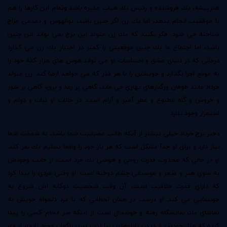
هنرپيشه، يك فروشنده و رئيس يك هيات مديره باشد وتمام اين كارها را هم
با موفقيت انجام بدهد، اما يك زن اگر چنين باشد، بوالهوس و دمدمي مزاج
شناخته مي شود. فكر نكنيد كه يك زن متولد اين برج نمي تواند اين چنين
باشد، اما اجتماع ما يك چنين موقعيتي را كمتر در اختيار يك زن مي گذارد
درحالي كه در دنياي عشق و احساسات او مي تواند هوس هاي هزار گانه خود را
به موقع اجرا بگذارد و خويشتن را تا هر قدر كه مي خواهد ارضا كند. زن متولد
خرداد مانند طوفان ورگبارهاي بهاري مي ماند، گاهي پر رعد و برق، گاهي پر شور
و خروش و گاه مطبوع و عطر آميز و آرام است. در حالات او ثبات و دوام و
استمرار وجود ندارد.
دختر برج خرداد خيلي بيشتر از آنكه طالب عصبانيت شما باشد، به شفقت شما
نياز دارد و براي او جدآ مشكل است كه هر بار خود را واقعا تسليم يك نفر كند.
او در حالي كه مجذوب قدرت روحي و هوشي يك مرد است، از جانب وجودش
به سوي هنر و شعر و موسيقي چشم دوخته است. او وقتي مردي را پيدا كرد
كه داراي قدرت خلاقيت است، آن وقت شخصيت دوگانه اش شروع به
خودنمايي مي كند. او درست در همان لحظاني كه با مرد دلخواه خويش به
تماشاي يك نمايشگاه رفته و خوشحال است از اينكه سر انجام كسي را پيدا
كرده كه مثل خودش از ديدن تابلوهاي زيبا لذت ببرد، ناگهان وجود ثانوي از وي