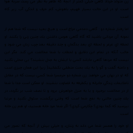
زن متولد خرداد گاهي خيلي كمتر از آنچه كه ظاهر به نظر مي رسد، سربه هوا
است. او در اين حالت بسيار فهيم، باهوش، كم حرف و اندكي آب زير كاه
است.
اما رفتار شماره دو : گاهي دمدمي مزاج است و هيچ بعيد نيست كه شما هم از
نمونه آن مرداني باشيد كه گاه گاهي هوس داشتن يك چنين زني را بكنند. او
لحظه اي غرغر و لحظه اي بعد بدگمان و چند دقيقه بعد چرب زبان مي شود و
جالب آنكه در تمام اين دقايق و لحظات با شما مخالفت مي كند. مگر اين
نيست كه مردها گاهي مايلند كسي با ايشان به جدل بنشيند؟ بي محلي نكنيد
و دامنه گفت و گو را به يك بحث منطقي بكشانيد( زيرا اين همان چيزي است
كه او در نهان مي خواهد. زن شماره دو حرمسرا شما كسي نيست كه در مقابل
ناملايمات زندگي جابرانه و يكطرفه به قضاوت بنشيند. او ممكن است جدا با شما
از در مخالفت برخيزد و يا به منزل خواهرش برود و تا نصف شب بر نگردد، در
يك چنين حالتي به نفع شما است كه وقتي برگشت، سئوال نكنيد و مرتبا
نپرسيد كه كجا بودي؟ چكارمي كردي؟ اگر شما مرد خانه هستيد، او هم زن خانه
است.
او خود را همسر شما مي داند نه زنتان، و خيلي بيش از آنچه كه تصور مي