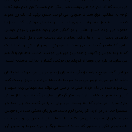
مي پرسد كه آيا اين مرد هنر دوست مرد زندگي هم هست؟ من حتم دارم كه با
توجه به مطالب فوق شما تا حدودي مي توانيد حدس بزنيد كه يك زن متولد
شده در برج جوزا چه نوع موجودي است. او را به حال خودش بگذاريد، زيرا
معمولا مي تواند مسائل ناشي از دو گانگي هاي وجود خويش را درون خويش
نگاهدارد وشما را با آن ها درگير نسازد.او يك دوست شاد و دل زنده است. در
ايامي كه ماه در آسمان نوراني است، او موجودي سرشار از شادي و نشاط است
كه با ارائه هوش و ذكاوت و همدلي و مهرباني موجب رضايت خاطرتان را فراهم
مي سازد. در طي اين روزها او كوچكترين حركات، گفتار و اشارات عاشقانه است.
در اين گونه مواقع ظرافت زنانگي به ميزان زيادي در وي مي جوشد اما يادتان
باشد كه در صورت لزوم مي تواند سريعا به نقطه برودت و سردي رجعت كند.
زن متولد شده در ماه خرداد خيلي به راحتي مي تواند يك مهماني زنانه سوت و
كور را به شور و نشاط بياورد ويا فكر گرفتاري هاي بزرگ يك مرد را از سرش
خارج سازد . در حالي كه به زحمت مي توان او را در قالب يك زن خانه دار
منحصرا خانه دار در آورد. اگر زماني لازم باشد، ساير زنان مخفي شده در وجودش
سريعا شروع به خودنمايي مي كنند مثلا شما ممكن است روزي او را در قالب
يك باونوي فكور و سخنور كه عقايد فلاسفه بزرگ را مورد تجزيه و تحليل قرار