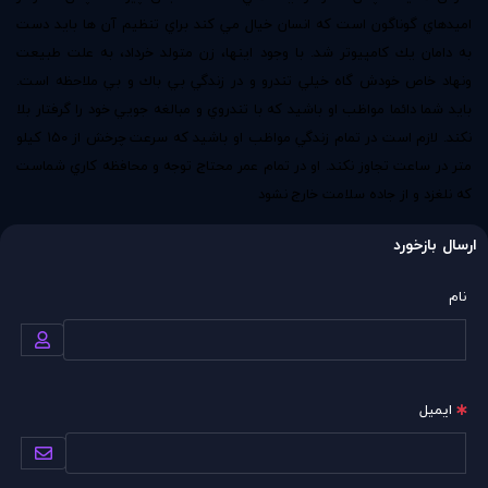
اميدهاي گوناگون است كه انسان خيال مي كند براي تنظيم آن ها بايد دست
به دامان يك كامپيوتر شد. با وجود اينها، زن متولد خرداد، به علت طبيعت
ونهاد خاص خودش گاه خيلي تندرو و در زندگي بي باك و بي ملاحظه است.
بايد شما دائما مواظب او باشيد كه با تندروي و مبالغه جويي خود را گرفتار بلا
نكند. لازم است در تمام زندگي مواظب او باشيد كه سرعت چرخش از 150 كيلو
متر در ساعت تجاوز نكند. او در تمام عمر محتاج توجه و محافظه كاري شماست
كه نلغزد و از جاده سلامت خارج نشود
ارسال بازخورد
نام
ایمیل