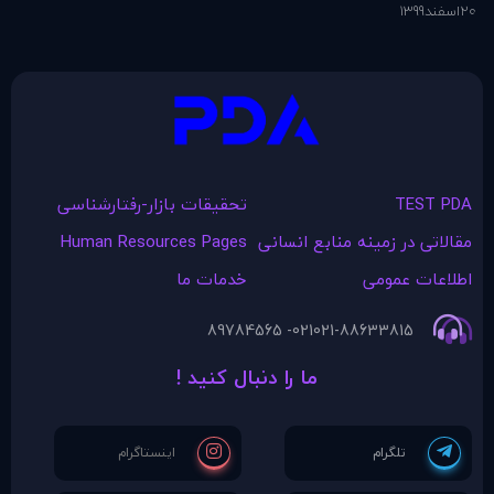
کنید؟
20
اسفند
1399
6
اس
TEST PDA
تحقیقات بازار-رفتارشناسی
مقالاتی در زمينه منابع انسانی
Human Resources Pages
اطلاعات عمومی
خدمات ما
021- 89784565
021-88633815
ما را دنبال کنید !