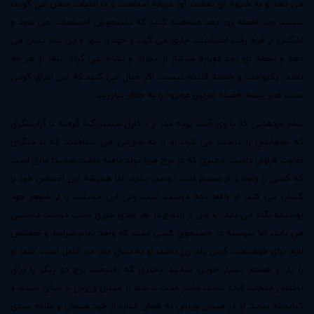
مي دهد و به شيوه اي تعجب آور درباره سياست و يا ادبيات سخن مي گويد،
ببينيد وبلا فاصله روز بعد مشاهده كنيد كه دستخوش احساسات مي شود و
اشكش از فرط رقت احساسات جاري مي گردد و خود را تنها و بي پناه نشان مي
دهد و لحظه اي بعد دوباره سرشار از تحرك و نشاط مي گردد. بله، او هر چه
باشد، يكنواخت و خسته كننده نيست. اگر خيال مي كنيد كه اين اغراق گويي
ست، هنر پيشه فقيد« مارلين مونرو» را به خاطر بياوريد.
تمام مردهايي كه با وي آشنا بوده اند، از « كارل سندبورگ» گرفته تا آرايشگري
كه موهايش را درست مي كرد، او را به صورتي مي شناختند كه با ديگران
تفاوت فراوان داشت. دختري كه در برج جوزا تولد يافته باشد، شديدا مايل است
كه كسي را واقعا و از صميم قلب دوست بدارد، اما هميشه اين احساس خود را
كتمان مي كند، او واقعا بچه دوست است ولي اين حقيقت را از شوهر خود
پوشيده نگاه مي دارد. او قبل از ازدواج در هر مردي چيزي جالب دوست داشتني
مي يابد، اما پيوسته در جستجوي كسي است كه واجد تمام شرايط و خصائص
لازم براي خوشبخت كردن يك زن باشد، او به دنبال يك مرد كامل است. شما او
را يار و همدم بسيار خوبي ميابيد. دختري كه طبيعت برج دو پيكر را براي
تولدش انتخاب كرده باشد، حاضر است با شما از ميدان ورزش تا سالن سينما و
كتابخانه بيايد. او در ميدان ورزش به همان اندازه از خود هيجان و علاقه مندي