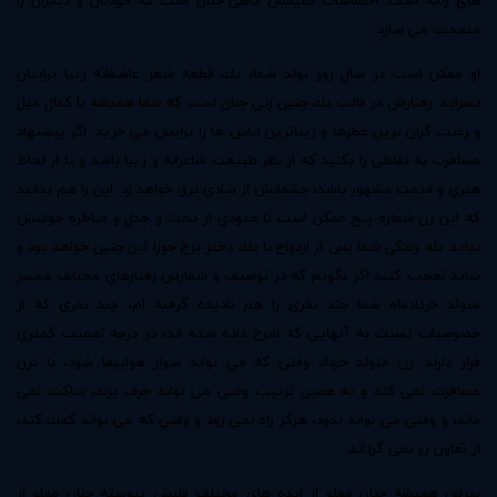
متعجب مي سازد.
او ممكن است در سال روز تولد شما، يك قطعه شعر عاشقانه زيبا برايتان
بسرايد. رفتارش در قالب يك چنين زني چنان است كه شما هميشه با كمال ميل
و رغبت گران ترين عطرها و زيباترين لباس ها را برايش مي خريد. اگر پيشنهاد
مسافرت به نقاطي را بكنيد كه از نظر طبيعت شاعرانه و زيبا باشد و يا از لحاظ
هنري و قدمت مشهور باشد، چشمانش از شادي برق خواهد زد. اين را هم بدانيد
كه اين زن شماره پنج ممكن است تا حدودي از بحث و جدل و مناظره خوشش
بيايد. بله زندگي شما پس از ازدواج با يك دختر برج جوزا اين چنين خواهد بود و
شايد تعجب كنيد اگر بگويم كه در توصيف و شمارش رفتارهاي مختلف همسر
متولد خردادماه شما چند نفري را هم ناديده گرفته ام، چند نفري كه از
خصوصيات نسبت به آنهايي كه شرح داده شده اند، در درجه اهميت كمتري
قرار دارند. زن متولد خرداد وقتي كه مي تواند سوار هواپيما شود، با ترن
مسافرت نمي كند و به همين ترتيب وقتي مي تواند حرف بزند، ساكت نمي
ماند، و وقتي مي تواند بدود، هرگز راه نمي رود و وقتي كه مي تواند كمك كند،
از تعاون رو نمي گرداند.
سرش هميشه چنان مملو از ايده هاي مختلف قلبش پيوسته چنان مملو از