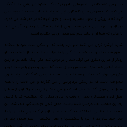
نشان مي دهد كه در يك مهماني رقص قوه تفكر باشكوهش وقتي كاملا آشكار
مي شود كه موضوعي حس كنجكاوي او را تحريك كند. اين خصيصه موجب مي
گردد كه با زيركي و قدرت تمام به جست و جوي آنچه كه در مغز شما مي گذرد،
بپردازد و براي حصول به اين هدف برخي از افكار خويش را برايتان بازگو مي كند.
تا زماني كه شما از او ثبات قدم نخواهيد، زن بي نظيري است.
شايد گوشزد كردن اين نكته هم لازم باشد كه او ممكن است خود را صادقانه
عاشق شما بداند و بعد شخص ديگري را به مراتب مناسب تر از شما بيايد . او
زودتر از هر زن ديگري مي تواند شما را فراموش كند، مگر اينكه دائما در جوارتان
باشد. گناهي هم ندارد. طبيعتش طوري است كه تغيير و تحول را دوست دارد و
حتي مي توان گفت به آن عميقا نيازمند است. تا زماني كه گذشت ايام به وي
نياموخته باشد كه در زندگي پرماجرايي را مي گذراند و اين حالت را باالطبع
شامل حال مردي كه عاشقش است نيز مي كند. وقتي پيشنهاد ازدواج شما را
قبول كرد و همسرتان شد، آن وقت به مردان ديگري كه نتوانسته اند با گرفتن
يك زن صاحب يك حرمسرا شده باشند، دهان كجي خواهيد كرد. بله، شما اين
موقعيت استثنايي را داشته ايد كه با يك زن ازدواج كنيد ولي چند زن را به
خانه خود بياوريد. ( زني با شخصيتها و رفتار مختلف ) رفتار شماره يك زن
متولد خرداد ماه : او قادر است هر چه بخواهيد انجام بدهد، اگر شما خواهان