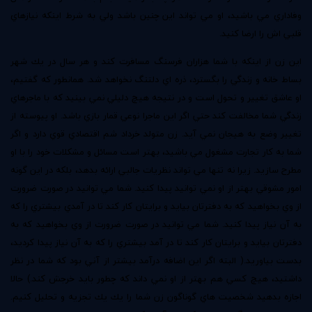
وفاداري مي باشيد، او مي تواند اين چنين باشد ولي به شرط اينكه نيازهاي
قلبي اش را ارضا كنيد.
اين زن از اينكه با شما هزاران فرسنگ مسافرت كند و هر سال در يك شهر
بساط خانه و زندگي را بگسترد، ذره اي دلتنگ نخواهد شد. همانطور كه گفتيم،
او عاشق تغيير و تحول است و در نتيجه هيچ دليلي نمي بينيد كه با ماجرهاي
زندگي شما مخالفت كند حتي اگر اين ماجرا نوعي قمار بازي باشد. او پيوسته از
تغيير وضع به هيجان نمي آيد. زن متولد خرداد شم اقتصادي قوي دارد و اگر
شما به كار تجارت مشغول مي باشيد، بهتر است مسائل و مشكلات خود را با او
مطرح سازيد. زيرا نه تنها مي تواند نظريات جالبي ارائه بدهد، بلكه در اين گونه
امور مشوقي بهتر از او نمي توانيد پيدا كنيد. شما مي توانيد در صورت ضرورت
از وي بخواهيد كه به دفترتان بيايد و برايتان كار كند تا در آمدي بيشتري را كه
به آن نياز پيدا كنيد. شما مي توانيد در صورت ضرورت از وي بخواهيد كه به
دفترتان بيايد و برايتان كار كند تا در آمد بيشتري را كه به آن نياز پيدا كرديد،
بدست بياوريد.( البته اگر اين اضافه درآمد بيشتر از آني بود كه شما در نظر
داشتيد، هيچ كسي هم بهتر از او نمي داند كه چطور بايد خرجش كند.) حالا
اجازه بدهيد شخصيت هاي گوناگون زن شما را يك يك تجزيه و تحليل كنيم.