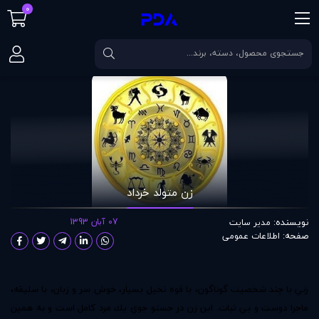
0
صفحه اصلی
مقالات
زن متولد خرداد
زن متولد خرداد
نویسنده:
07 آبان 1393
مدير سايت
صفحه:
اطلاعات عمومی
زني با چند شخصيت گوناگون، با قوه تخيل بسيار، خوش سر و زبان، با سليقه،
ماجرا دوست و بي ثبات. اين زن در جستو جوي يك مرد كامل است و به همين