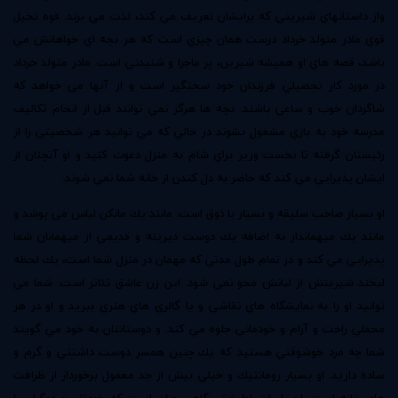
واز داستانهاي شيريني كه برايشان تعريف مي كند، لذت مي برند. قوه تخيل
قوي مادر متولد خرداد درست همان چيزي است كه هر بچه اي خواهانش مي
باشد، قصه هاي او هميشه شيرين، پر ماجرا و شنيدني است. مادر متولد خرداد
در مورد كار تحصيلي فرزندان خود سختگير است و از آنها مي خواهد كه
شاگردان خوب و ساعي باشند. بچه ها هرگز نمي توانند قبل از انجام تكاليف
مدرسه خود به بازي مشغول بشوند در حالي كه مي توانيد هر شخصيتي را از
رئيستان گرفته تا نخست وزير براي شام به منزل دعوت كنيد و او آنچنان از
ايشان پذيرايي مي كند كه حاضر به دل كندن از خانه شما نمي شوند.
او بسيار صاحب سليقه و بسيار با ذوق است. مانند يك مانكن لباس مي پوشد و
مانند يك ميهماندار به اضافه يك دوست ديرينه و قديمي از ميهمانان شما
پذيرايي مي كند و در تمام طول مدتي كه مهمان در منزل شما است، يك لحظه
لبخند شيرينش از لبانش محو نمي شود. اين زن عاشق تئاتر است. شما مي
توانيد او را به نمايشگاه هاي نقاشي و يا گالري هاي هنري ببريد و او در هر
محفلي راحت و آرام و خودماني جلوه مي كند. و دوستانتان به خود مي گويند
شما چه مرد خوشوقتي هستيد كه يك چنين همسر دوست داشتني و گرم و
ساده داريد. او بسيار رومانتيك و خيلي بيش از حد معمول برخوردار از ظرافت
هاي زنانه است. احساسات لطيفش گاهي چنان است كه خودتان و ديگران را