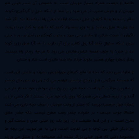
خلاصه او دوست همراه بسيار مهربان است. به خصوص آن شب خيلي هم
مهربان تر و خوش مشرب تر مي شود زيرا شما از اينكه منزل را گردگيري نكرده،
شام را نپخته و به كارهاي منزل نرسيده اوقات تلخي راه نينداخته ايد. اگر شما
يك روز به منزل بياييد و به وي پيشنهاد كنيد كه با هم به كنار دريا برويد،
ناگهان از شدت شادي از جايش مي جهد و بدون كوچكترين اعتراض و يا حتي
بدون اينكه سئوال بكند آيا پول كافي براي آن داريد يا نه، آيا هتل رزرو كرده
ايد يا خير؟ به طرف قفسه لباس هايش مي رود تا هر چه زودتر راه بيفتيد.
رفتار شماره چهارم همسر متولد خرداد ماه شما مادري است شاد و خندان.
او اجازه نمي دهد كه بچه ها مانع كارهاي جوراجورش بشوند و علتش اين است
كه هميشه سرگرمي هاي زيادي برايشان فراهم مي كند ولي در عين حال بيشتر
از سايرين مراقب آنها است. بچه هاي اين زن مثل خودش خود مختار بار مي
آيند و از زمره كساني مي شوند كه روي پاي خود مي ايستند. ا اگر كسي از زن
شماره چهار حرمسرا بپرسد كه چقدر از وقت خودش را صرف بچه داري مي كند،
احتمالا جواب ميدهد:« در خانواده چقدر وقت مطرح نيست بلكه چقدر عشق
مطرح است» ، و اين ادعا حقيقت دارد. زيرا يك روز خيلي جدي و سخت گير و
روز ديگر خيلي بي توجه و بي تفاوت است، ولي به هر صورت اين بچه ها
مخصوصا وقتي كه هنوز خيلي بزرگ نشده اند، صميمانه به او عشق مي ورزند