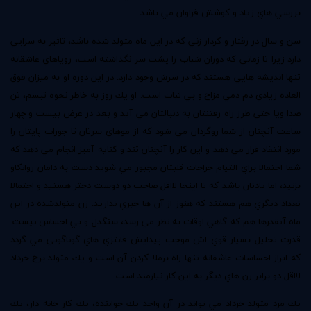
بررسي هاي زياد و كوشش فراوان مي باشد.
سن و سال در رفتار و كردار زني كه در اين ماه متولد شده باشد، تاثير به سزايي
دارد زيرا تا زماني كه دوران شباب را پشت سر نگذاشته است، روياهاي عاشقانه
تنها انديشه هايي هستند كه در سرش وجود دارد. در اين دوره او به ميزان فوق
العاده زيادي دم دمي مزاج و بي ثبات است. او يك روز به خاطر نحوه تبسم، تن
صدا ويا حتي طرز راه رفتنتان به دنبالتان مي آيد و بعد در عرض بيست و چهار
ساعت آنچنان از شما روگردان مي شود كه از موهاي سرتان تا جوراب پايتان را
مورد انتقاد قرار مي دهد و اين كار را آنچنان تند و كنايه آميز انجام مي دهد كه
شما احتمالا براي التيام جراحات قلبتان مجبور مي شويد دست به دامان روانكاو
بزنيد، اما يادتان باشد كه تا اينجا لااقل صاحب دو دوست دختر هستيد و احتمالا
تعداد ديگري هم هستند كه هنوز از آن ها خبري نداريد. زن متولدشده در اين
ماه آنقدرها هم كه گاهي اوقات به نظر مي رسد، سنگدل و بي احساس نيست.
قدرت تحليل بسيار قوي اش موجب پيدايش فانتزي هاي گوناگوني مي گردد
كه ابراز احساسات عاشقانه تنها راه برملا كردن آن است و يك متولد برج خرداد
لااقل دو برابر زن هاي ديگر به اين كار نيازمند است .‌
يك مرد متولد خرداد مي تواند در آن واحد يك خواننده، يك كار خانه دار، يك