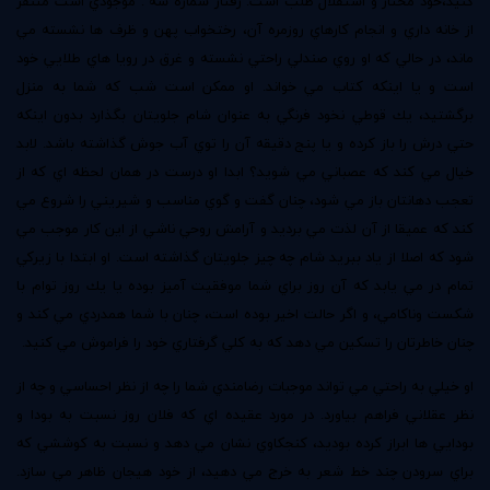
كنيد،‌خود مختار و استقلال طلب است. رفتار شماره سه : موجودي است متنفر
از خانه داري و انجام كارهاي روزمره آن، رختخواب پهن و ظرف ها نشسته مي
ماند، در حالي كه او روي صندلي راحتي نشسته و غرق در رويا هاي طلايي خود
است و يا اينكه كتاب مي خواند. او ممكن است شب كه شما به منزل
برگشتيد، يك قوطي نخود فرنگي به عنوان شام جلويتان بگذارد بدون اينكه
حتي درش را باز كرده و يا پنج دقيقه آن را توي آب جوش گذاشته باشد. لابد
خيال مي كند كه عصباني مي شويد؟ ابدا او درست در همان لحظه اي كه از
تعجب دهانتان باز مي شود، چنان گفت و گوي مناسب و شيريني را شروع مي
كند كه عميقا از آن لذت مي برديد و آرامش روحي ناشي از اين كار موجب مي
شود كه اصلا از ياد ببريد شام چه چيز جلويتان گذاشته است. او ابتدا با زيركي
تمام در مي يابد كه آن روز براي شما موفقيت آميز بوده يا يك روز توام با
شكست وناكامي، و اگر حالت اخير بوده است، چنان با شما همدردي مي كند و
چنان خاطرتان را تسكين مي دهد كه به كلي گرفتاري خود را فراموش مي كنيد.
او خيلي به راحتي مي تواند موجبات رضامندي شما را چه از نظر احساسي و چه از
نظر عقلاني فراهم بياورد. در مورد عقيده اي كه فلان روز نسبت به بودا و
بودايي ها ابراز كرده بوديد، كنجكاوي نشان مي دهد و نسبت به كوششي كه
براي سرودن چند خط شعر به خرج مي دهيد، از خود هيجان ظاهر مي سازد.