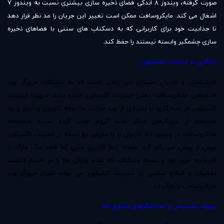
صورت گرفته، ویندوز 8 اندکی فضای ذخیره سازی بیشتری نسبت به ویندوز 7
اشغال می کند. مایکروسافت ممکن است تغییر این جریان را مد نظر قرار دهد
تا جذابیت خود برای کاربرانی که به دسکتاپ های سنتی با فضاهای ذخیره
سازی چشمگیر وابسته نیستند را حفظ کند.
بازنگری در اینترنت اکسپلورر
کارشناسان و کاربران بسیاری دیر زمانی است که به مشکلات مرورگر وب
اختصاصی مایکروسافت یعنی اینترنت اکسپلورر اشاره دارند. شهرت اینترنت
اکسپلورر در ناسازگاری با بسیاری از وب سایت ها توجه کاربران ویندوز را به
استفاده از مرورگرهای دیگر مانند کروم جلب کرده است. متاسفانه
مایکروسافت در ویندوز 8.1 کاربران را با معرفی دو نسخه از اینترنت اکسپلورر
بیش از پیش سردرگم کرد؛ نسخه رابط کاربری مدرن که فاقد بوک مارک یا
تاریخچه مرور بود و نسخه دسکتاپ که تمام ویژگی ها را در اختیار داشت.
تغییرات و اصلاح اساسی در اینترنت اکسپلورر می تواند اعتبار مرورگر وب
مایکروسافت را بازگرداند.
بهبود پشتیبانی از نمایشگرهای وضوح بالا