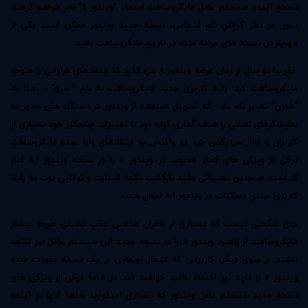
نسخه آینده سیستم عامل مایکروسافت احتمالا "ویندوز 9" نام خواهد گرفت.
بدون در نظر گرفتن نام انتخابی، نسخه جدید ویندوز ممکن است یکی از
مهم‌ترین نسخه های عرضه شده در تاریخ مایکروسافت باشد.
تقریبا دو سال از زمان عرضه ویندوز 8 می گذرد که انتقادهای فراوانی را متوجه
مایکروسافت کرد. رابط کاربری جدید مایکروسافت به نام "مترو" - بعدا به
"مدرن" تغییر نام داد - که تسهیل استفاده از ویندوز در دستگاه های مجهز به
نمایشگرهای لمسی را هدف گذاری کرده بود با تغییرات چشمگیر خود بسیاری از
کاربران را دچار سردرگمی کرد. در واکنش به انتقادهای وارد شده مایکروسافت
برخی از ویژگی های کمتر محبوب در ویندوز 8 را در نسخه ویندوز 8.1 کنار
گذاشت. همچنین تغییراتی مانند بازگشت دکمه استارت و توانایی بوت به رابط
کاربری سنتی دسکتاپ در ویندوز 8.1 اعمال شدند.
جای شگفتی نیست که بسیاری از ناظران صنعتی عقب نشینی هرچه بیشتر
مایکروسافت از راهبرد ویندوز 8 را در نسخه جدید این سیستم عامل نیز شاهد
باشند. از سوی دیگر، کاربرانی که انتظار رونمایی از یک نسخه تقویت شده
ویندوز 7 را دارند نیز احتمالا ناامید خواهند شد. در ادامه برخی از ویژگی های
نسخه جدید سیستم عامل ویندوز که بسیاری امیدوارند شاهد آنها در آینده