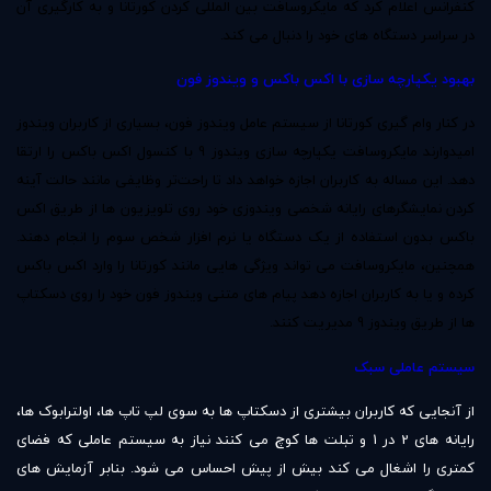
کنفرانس اعلام کرد که مایکروسافت بین المللی کردن کورتانا و به کارگیری آن
در سراسر دستگاه های خود را دنبال می کند.
بهبود یکپارچه سازی با اکس باکس و ویندوز فون
در کنار وام گیری کورتانا از سیستم عامل ویندوز فون، بسیاری از کاربران ویندوز
امیدوارند مایکروسافت یکپارچه سازی ویندوز 9 با کنسول اکس باکس را ارتقا
دهد. این مساله به کاربران اجازه خواهد داد تا راحت‌تر وظایفی مانند حالت آینه
کردن نمایشگرهای رایانه شخصی ویندوزی خود روی تلویزیون ها از طریق اکس
باکس بدون استفاده از یک دستگاه یا نرم افزار شخص سوم را انجام دهند.
همچنین، مایکروسافت می تواند ویژگی هایی مانند کورتانا را وارد اکس باکس
کرده و یا به کاربران اجازه دهد پیام های متنی ویندوز فون خود را روی دسکتاپ
ها از طریق ویندوز 9 مدیریت کنند.
سیستم عاملی سبک
از آنجایی که کاربران بیشتری از دسکتاپ ها به سوی لپ تاپ ها، اولترابوک ها،
رایانه های 2 در 1 و تبلت ها کوچ می کنند نیاز به سیستم عاملی که فضای
کمتری را اشغال می کند بیش از پیش احساس می شود. بنابر آزمایش های