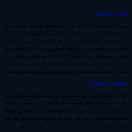
باشند را معرفی می کنیم.
بازگشت منو استارت
پس از معرفی ویندوز 8 کاربران این سیستم عامل نارضایتی خود نسبت به
فقدان دکمه استارت را اعلام کردند. در شرایطی که مایکروسافت در آپدیت
ویندوز 8.1 آن را بازگرداند اما این دکمه صرفا رابط کاربری "مدرن" را به جای منو
استارت سنتی باز می کند. با این وجود، کاربران می توانند انتظار تغییرات هرچه
بیشتر در ویندوز 9 را داشته باشند که بازتابی از منو استارت خواهد بود اما
کاملا حالت ویندوز 7 را به خود نخواهد گرفت. به نظر می رسد مایکروسافت
قصد دارد منو استارت کلاسیک را با رابط کاربری کاشی‌محور جدیدتر ادغام کند.
دستیاری به نام کورتانا
"کورتانا" دستیار صوتی جدید مایکروسافت در سیستم عامل ویندوز فون برای
رقابت با "سیری" اپل به کار گرفته شده است. انتظار می رود شاهد رونمایی از
این دستیار صوتی در ویندوز 9 باشیم. مایکروسافت طی کنفرانس
Search
Marketing Expo
که در ماه ژوئن برگزار شد اشاراتی به طرح بلندپروازانه چند
پلتفرمی کورتانا داشت. مارک اَش، مدیر گروه برنامه ویندوز فون، در این