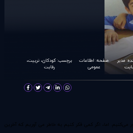
ده:
مدير
صفحه:
اطلاعات
برچسب:
کودکان
،
تربیت
،
يت
عمومی
رقابت
 می‌کنیم. اما، اگر کمی فکر کنیم به خاطر می آوریم که آخرین