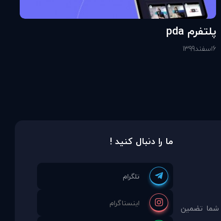
پلتفرم pda
6
اسفند
1399
ما را دنبال کنید !
 شما تضمين