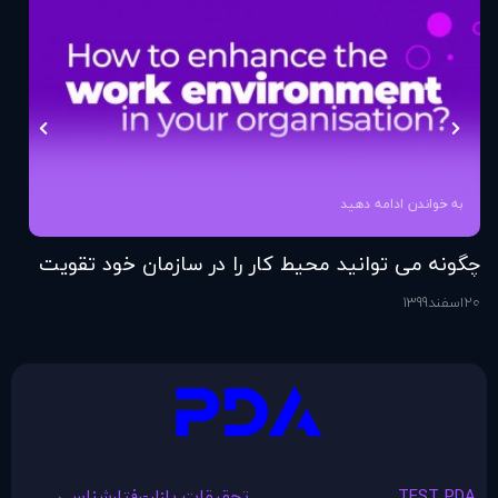
به خواندن ادامه دهید
چگونه می توانید محیط کار را در سازمان خود تقویت
فر
کنید؟
20
اسفند
1399
6
اس
TEST PDA
تحقیقات بازار-رفتارشناسی