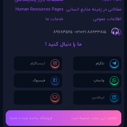
مقالاتی در زمينه منابع انسانی
Human Resources Pages
اطلاعات عمومی
خدمات ما
021- 89784565
021-88633815
ما را دنبال کنید !
اطلاعات این سایت محفوظ است
فروشگاه ساخته شده با شاپفا