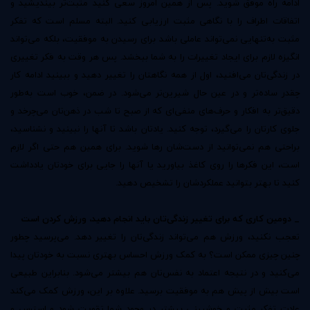
ادامه راه موفق شوید. پس از همین امروز سعی کنید مثبت‌تر بیندیشید و
اتفاقات اطراف را با نگاهی مثبت ارزیابی کنید. البته مسلم است که تفکر
مثبت به‌تنهایی نمی‌تواند عاملی باشد برای رسیدن به موفقیت، بلکه می‌تواند
انگیزه لازم برای ایجاد تغییرات را به شما ببخشد. پس هر وقت به فکر تغییری
در زندگی‌تان می‌افتید، اول از همه نگاهتان را تغییر دهید و ببینید ادامه کار
چقدر ساده‌تر و در عین حال شیرین‌تر می‌شود. در ضمن، خوب است به‌طور
دقیق‌تر به افکار و حرف‌های منفی‌ای که از صبح تا شب در ذهن‌تان می‌چرخد و
جلوی کارتان را می‌گیرد، توجه کنید. یادتان باشد تا آنها را نبینید و نشناسید،
براحتی هم نمی‌توانید از دست‌شان رها شوید. برای همین هم حتی اگر لازم
است، این فکرها را روی کاغذ بیاورید یا آنها را جایی برای خودتان یادداشت
کنید تا بهتر بتوانید عملکردشان را تشخیص دهید.
_ دومین کاری که برای تغییر زندگی‌تان باید انجام دهید، ورزش کردن است
تعجب نکنید، ورزش هم می‌تواند زندگی‌تان را تغییر دهد. می‌پرسید چطور
چنین چیزی ممکن است؟ به کمک ورزش احساس بهتری نسبت به خودتان پیدا
می‌کنید و در نتیجه اعتماد به نفس‌تان هم بیشتر می‌شود. بنابراین طبیعی
است بیش از پیش هم به موفقیت برسید. علاوه بر این، ورزش کمک می‌کند
عادت تفکر مثبت و خوشبینی بیشتر در وجود شما تقویت شود و استرس و