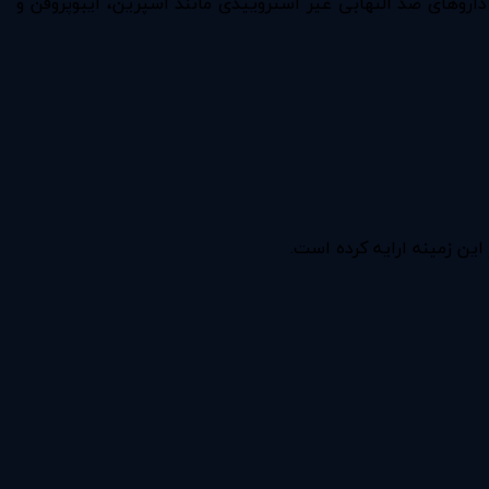
اروهای ضد التهابی غیر استروییدی مانند آسپرین، ایبوپروفن و
ین زمینه ارایه کرده است.