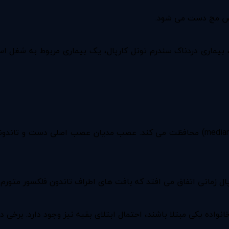
وص مچ دست می شود.
گزارش موسسه ملی اختلالات عصبی و سکته مغزی (NINDS) ، بیماری دردناک سندرم تونل کارپال
تونل کارپال گذرگاه اعصاب مچ دست است که از عصب مدیان (median) محافظت می کند. ع
ال زمانی اتفاق می افتد که بافت های اطراف تاندون فلکسور متورم
اده یکی مبتلا باشند، احتمال ابتلای بقیه نیز وجود دارد. برخی دیگر