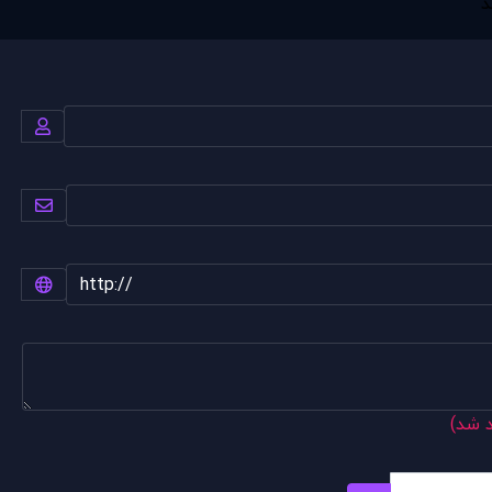
د
د شد)