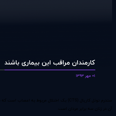
کارمندان مراقب این بیماری باشند
01 مهر 1393
سندرم تونل کارپال (CTS) یک اختلال مربوط ب
آن در زنان سه برابر مردان است.