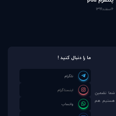
6
اسفند
1399
ما را دنبال کنید !
 شما تضمين
مشاوره انتخاب نموده ايد ما نماینده انحصاری PDAinternational در ایران هستیم .هم