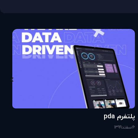
پلتفرم pda
6
اسفند
1399