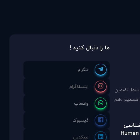
ما را دنبال کنید !
 شما تضمين
مشاوره انتخاب نموده ايد ما نماینده انحصاری PDAinternational در ایران هستیم .هم
رشناسی
Human 