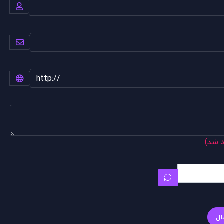
د شد)
ال