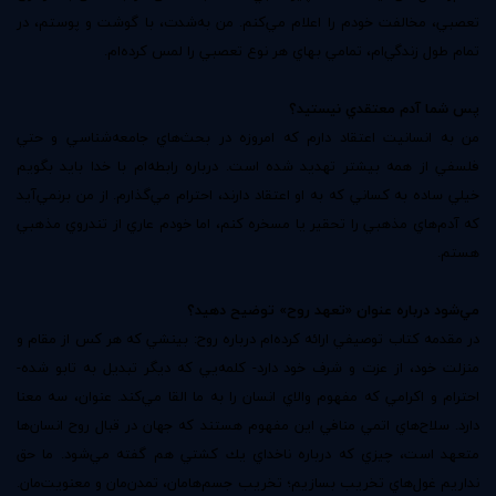
تعصبي، مخالفت خودم را اعلام مي‌كنم. من به‌شدت، با گوشت و پوستم، در
تمام طول زندگي‌ام، تمامي بهاي هر نوع تعصبي را لمس كرده‌ام.
پس شما آدم معتقدي نيستيد؟
من به انسانيت اعتقاد دارم كه امروزه در بحث‌هاي جامعه‌شناسي و حتي
فلسفي از همه بيشتر تهديد شده است. درباره رابطه‌ام با خدا بايد بگويم
خيلي ساده به كساني كه به او اعتقاد دارند، احترام مي‌گذارم. از من برنمي‌آيد
كه آدم‌هاي مذهبي را تحقير يا مسخره كنم، اما خودم عاري از تندروي مذهبي
هستم.
مي‌شود درباره عنوان «تعهد روح» توضيح دهيد؟
در مقدمه كتاب توصيفي ارائه كرده‌ام درباره روح: بينشي كه هر كس از مقام و
منزلت خود، از عزت و شرف خود دارد- كلمه‌يي كه ديگر تبديل به تابو شده-
احترام و اكرامي كه مفهوم والاي انسان را به ما القا مي‌كند. عنوان، سه معنا
دارد. سلاح‌هاي اتمي منافي اين مفهوم هستند كه جهان در قبال روح انسان‌ها
متعهد است، چيزي كه درباره ناخداي يك كشتي هم گفته مي‌شود. ما حق
نداريم غول‌هاي تخريب بسازيم؛ تخريب جسم‌هامان، تمدن‌مان و معنويت‌مان.