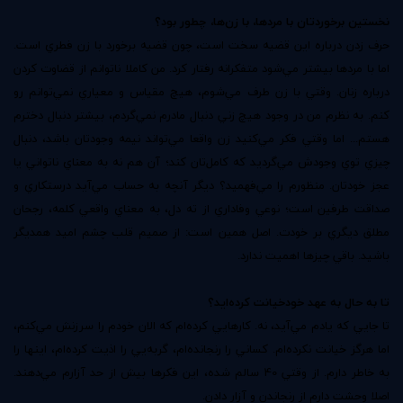
نخستين برخوردتان با مردها، با زن‌ها، چطور بود؟
حرف زدن درباره اين قضيه سخت است، چون قضيه برخورد با زن فطري است.
اما با مردها بيشتر مي‌شود متفكرانه رفتار كرد. من كاملا ناتوانم از قضاوت كردن
درباره زنان. وقتي با زن طرف مي‌شوم، هيچ مقياس و معياري نمي‌توانم رو
كنم. به نظرم من در وجود هيچ زني دنبال مادرم نمي‌گردم، بيشتر دنبال دخترم
هستم... اما وقتي فكر مي‌كنيد زن واقعا مي‌تواند نيمه وجودتان باشد، دنبال
چيزي توي وجودش مي‌گرديد كه كامل‌تان كند؛ آن هم نه به معناي ناتواني يا
عجز خودتان. منظورم را مي‌فهميد؟ ديگر آنچه به حساب مي‌آيد درستكاري و
صداقت طرفين است؛ نوعي وفاداري از ته دل، به معناي واقعي كلمه، رجحان
مطلق ديگري بر خودت. اصل همين است: از صميم قلب چشم اميد همديگر
باشيد. باقي چيزها اهميت ندارد.
تا به حال به عهد خودخيانت كرده‌ايد؟
تا جايي كه يادم مي‌آيد، نه. كارهايي كرده‌ام كه الان خودم را سرزنش مي‌كنم،
اما هرگز خيانت نكرده‌ام. كساني را رنجانده‌ام، گربه‌يي را اذيت كرده‌ام، اينها را
به خاطر دارم. از وقتي 40 سالم شده، اين فكرها بيش از حد آزارم مي‌دهند.
اصلا وحشت دارم از رنجاندن و آزار دادن.