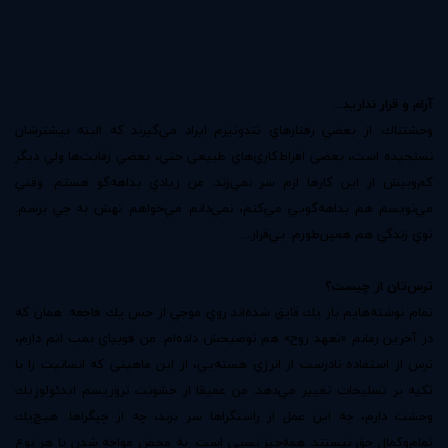
آرام و قرار نداريد...
وحشتناك. از بعضي رفتارهاي تندوتيزم ايراد مي‌گيرند كه البته بيشترشان
نسنجيده است، بعضي افراط‌كاري‌هاي طبيعي حتي، بعضي رقابت‌ها ولي ديگر
كم‌وبيش از اين كارها ازم سر نمي‌زند. من زيادي بداهه‌گو هستم. وقتي
مي‌نويسم هم بداهه‌گويي مي‌كنم، نمي‌دانم مي‌خواهم تهش به چي برسم.
توي زندگي هم همين‌طورم. بي‌قرار...
ترس‌تان از چيست؟
تمام نوشته‌هايم بار يك قايق شده‌اند روي موجي از حس يك فاجعه. همان كه
در آخرين رمانم «تعهد روح» هم توضيحش داده‌ام. من فوبياي بمب اتم دارم،
ترس از استفاده نادرست از انرژي هسته‌يي، از اين ماهيتي كه انسانيت را با
تكيه بر تسليحات تغيير مي‌دهد. من عميقا از خشونت تروريسم ايدئولوژيك
وحشت دارم، چه اين عمل از راستگراها سر بزند، چه از چپگراها. هيچ‌يك
تمام‌وكمال حق نيستند. همه‌چيز نسبي است. به محض مواجه شدن با هر نوع