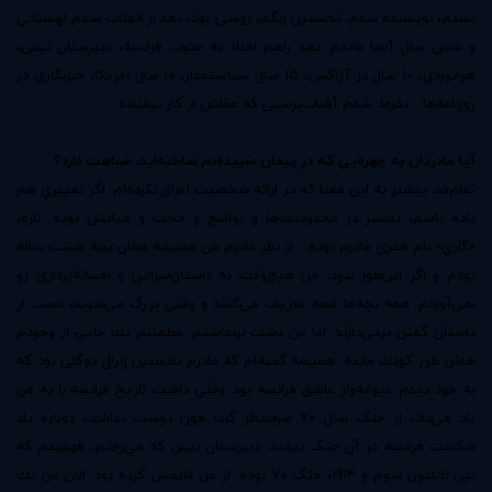
نشدم، نويسنده شدم. نخستين رنگم، روسي بود، بعد از انقلاب شدم لهستاني
و شش سال آنجا ماندم. بعد راهم افتاد به جنوب فرانسه، دبيرستان نيس،
هوانوردي، 10 سال در آژاكس، 15 سال سياستمدار، 10 سال امريكا، خبرنگاري در
روزنامه‌ها... بفرما. شدم آفتاب‌پرستي كه عقلش از كار نيفتاده.
آيا مادرتان به چهره‌يي كه در پيمان سپيده‌دم ساخته‌ايد، شباهت دارد؟
تمام‌قد. بيشتر به اين معنا كه در ارائه شخصيت اغراق نكرده‌ام. اگر تغييري هم
داده باشم، بيشتر در محدوديت‌ها و تواضع و حجب‌ و حيايش بوده. تازه،
«گاري» نام هنري مادرم بوده... از نظر مادرم من هميشه همان بچه هشت ساله‌
بودم و اگر اين‌طور نبود، من هيچ‌وقت به داستان‌سرايي و افسانه‌پردازي رو
نمي‌آوردم. همه بچه‌ها قصه تعريف مي‌كنند و وقتي بزرگ مي‌شوند، دست از
داستان گفتن برمي‌دارند. اما من دست برنداشتم. مطمئنم يك جايي از وجودم
همان طور كودك مانده. هميشه گفته‌ام كه مادرم نخستين ژنرال دوگلي بود كه
به خود ديدم. ديوانه‌وار عاشق فرانسه بود. وقتي داشت تاريخ فرانسه را به من
ياد مي‌داد، از جنگ سال 70 صرف‌نظر كرد؛ چون دوست نداشت دوباره ياد
شكست فرانسه در آن جنگ بيفتد. دبيرستان نيس كه مي‌رفتم، فهميدم كه
بين ناپلئون سوم و 1914، جنگ 70 بوده. از من قايمش كرده بود. الان من يك