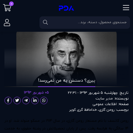
0
صفحه اصلی
مقالات
پیری؟ دستش به من نمی‌رسد!
پیری؟ دستش به من نمی‌رسد!
تاریخ:
05 شهریور 1393
چهارشنبه 5 شهریور 1393 - 22:31
نویسنده:
مدير سايت
صفحه:
اطلاعات عمومی
برچسب:
رومن گاری
،
خداحافظ گری کوپر
رومن كاتسف با نام مستعار رومن گاري، در سال 1914 در مسكو متولد شد. او در
14 سالگي به فرانسه رفت. پس از پايان تحصيلاتش در رشته حقوق، به خدمت