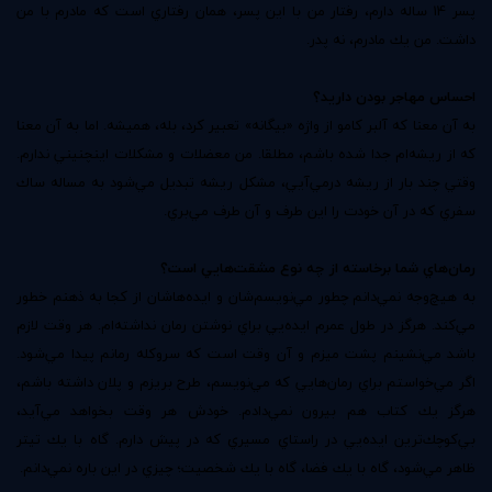
پسر 14 ساله دارم، رفتار من با اين پسر، همان رفتاري است كه مادرم با من
داشت. من يك مادرم، نه پدر.
احساس مهاجر بودن داريد؟
به آن معنا كه آلبر كامو از واژه «بيگانه» تعبير كرد، بله، هميشه. اما به آن معنا
كه از ريشه‌ام جدا شده باشم، مطلقا. من معضلات و مشكلات اينچنيني ندارم.
وقتي چند بار از ريشه درمي‌آيي، مشكل ريشه تبديل مي‌شود به مساله ساك
سفري كه در آن خودت را اين طرف و آن طرف مي‌بري.
رمان‌هاي شما برخاسته از چه نوع مشقت‌هايي است؟
به هيچ‌وجه نمي‌دانم چطور مي‌نويسم‌شان و ايده‌هاشان از كجا به ذهنم خطور
مي‌كند. هرگز در طول عمرم ايده‌يي براي نوشتن رمان نداشته‌ام. هر وقت لازم
باشد مي‌نشينم پشت ميزم و آن وقت است كه سروكله رمانم پيدا مي‌شود.
اگر مي‌خواستم براي رمان‌هايي كه مي‌نويسم، طرح بريزم و پلان داشته باشم،
هرگز يك كتاب هم بيرون نمي‌دادم. خودش هر وقت بخواهد مي‌آيد،
بي‌كوچك‌ترين ايده‌يي در راستاي مسيري كه در پيش دارم. گاه با يك تيتر
ظاهر مي‌شود، گاه با يك فضا، گاه با يك شخصيت؛ چيزي در اين باره نمي‌دانم.