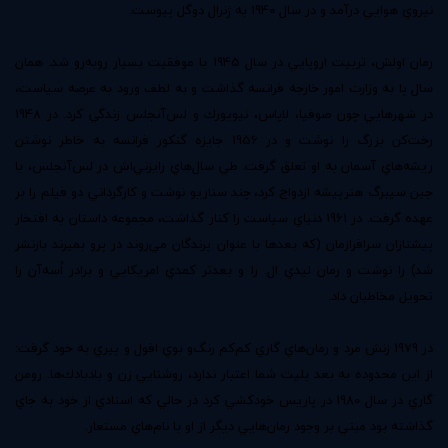
نيروي هوايي درآمد و در سال 1940 به ژنرال دوگل پيوست.
رمان اولش، تربيت اروپايي در سال 1945 با موفقيت بسيار روبه‌رو شد. همان
سال پا به وزارت امور خارجه فرانسه گذاشت و به لطف ورود به عرصه سياست،
در شهرهايي چون صوفيا، لاپاس، نيويورك و لس‌آنجلس زندگي كرد. در 1948
رخت‌كن بزرگ را نوشت و در 1956 جايزه گنكور فرانسه به خاطر نوشتن
ريشه‌هاي آسمان به او تعلق گرفت. طي سال‌هاي رايزني‌اش در لس‌آنجلس، با
جين سيبرگ هنرپيشه ازدواج كرد، چند سناريو نوشت و كارگرداني دو فيلم را بر
عهده گرفت. در 1961 دنياي سياست را كنار گذاشت، مجموعه داستان به افتخار
پيشتازان سرافرازمان (كه بعدها با عنوان پرندگان مي‌روند در پرو بميرند بازنشر
شد) را نوشت و رمان ليدي ال. را و بعدتر كمدي امريكايي و برادر اُسه‌آن را
تحويل مخاطبان داد.
در 1979 زنش مرد و رمان‌هاي گاري كم‌كم رنگ‌و بوي افول و پيري به خود گرفت:
از اين محدوده به بعد بليت شما اعتبار ندارد، روشنايي زن و بادبادك‌ها. رومن
گاري در سال 1980 در پاريس خودكشي كرد در حالي كه اسنادي از خود به جاي
گذاشته بود مبني بر وجود رمان‌هايي ديگر از او با نام‌هاي مستعار.