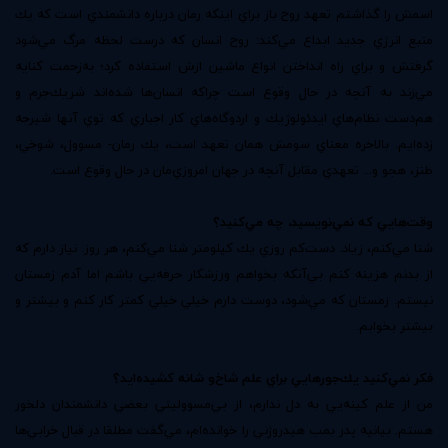
اسمش را گذاشتم تعهد روح باز براي اينكه رمان درباره دانشمندي است كه يك
منبع انرژي جديد ابداع مي‌كند: روح انسان كه درست لحظه مرگ مي‌شود
گرفتش و براي راه انداختن انواع ماشين ازش استفاده كرد؛ به‌زحمت كنايه‌
مي‌زند به آنچه در حال وقوع است چراكه انسان‌ها شده‌اند شريك‌جرم و
هم‌دست نظام‌هاي ايدئولوژيك و اردوگاه‌هاي كار اجباري كه توي آنها شيرجه
زده‌ايم. بالاخره معناي سومش همان تعهد است، يك رمان- مسوول، شوخي،
طنز، هجو و... تعهدي مقابل آنچه در جهان امروزي‌مان در حال وقوع است.
وقت‌هايي كه نمي‌نويسيد، چه مي‌كنيد؟
شنا مي‌كنم، زياد. دست‌كم روزي يك كيلومتر شنا مي‌كنم، هر روز. نياز دارم كه
از بدنم هزينه كنم بي‌آنكه بخواهم ورزشكار حرفه‌يي باشم اما آدم زمستان
نيستم. زمستان كه مي‌شود، دوست دارم خيلي خيلي كمتر كار كنم و بيشتر و
بيشتر بخوابم.
فكر نمي‌كنيد يك‌جورهايي براي علم شاخ‌و شانه كشيده‌ايد؟
من از علم كينه‌يي به دل ندارم، از بي‌مسووليتي بعضي دانشمندان دلخور
هستم. بيانيه پدر بمب هيدروژني را خوانده‌ام، مي‌گفت مطلقا در قبال خرابي‌ها