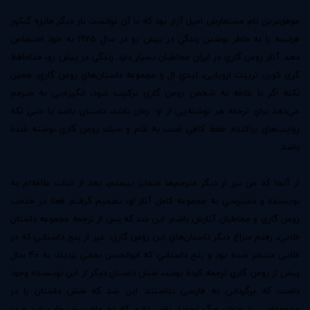
موفق‌ترين نام مستعارش اميل آژار بود كه با آن توانست بار ديگر جايزه گنكور
فرانسه را به خاطر نوشتن زندگي در پيش رو در سال 1975 به خود اختصاص
دهد. آثار رومن گاري در ايران مخاطبان بسيار دارد. زندگي در پيش رو، خداحافظ‌
گري كوپر، تربيت اروپايي، ليدي ال و مجموعه داستان‌هاي رومن گاري. همين
نكته اگر با علاقه به شخص رومن گاري تركيب شود، انگيزه‌يي به مترجم
مي‌دهد براي ترجمه هر نوشته‌يي از او؛ رمان باشد، داستان باشد يا حتي تكه
روايت‌هاي پراكنده. فقط كافي است به قلم و سبك رومن گاري نوشته شده
باشد.
از آنجا كه من نيز از ديگر مترجم‌ها متمايز نيستم، بعد از اثبات علاقه‌ام به
نويسنده و دسترسي به مجموعه كامل آثار او، تصميم گرفتم فعلا در خدمت
رومن گاري و مخاطبان آثارش باشم. اين شد كه پس از ترجمه مجموعه داستان
قلابي، رفتم سراغ ديگر داستان‌هاي اين رومن گاري. غير از پنج داستاني كه در
قلابي منتشر شده بود و پنج داستاني كه ابوالحسن نجفي نزديك به 40 سال
پيش از رومن گاري ترجمه كرده بودند، شش داستان ديگر از اين نويسنده وجود
داشت كه برگرداني به فارسي نداشتند. اين شد كه شش داستان را در
مجموعه‌يي با عنوان مرگ تحويل ناشر دادم كه دو ماه پيش چاپ شد و در