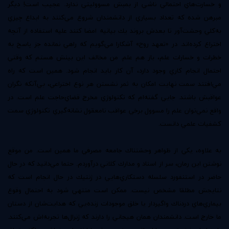
و خسارت‌هاي احتمالي ناشي از بمبش مسووليتي ندارد. عجيب است! ديگر
مبرهن شده كه تعداد بسياري از دانشمندان شروع مي‌كنند به ابداع چيزي
به‌كلي وحشت‌آور تا بعدش بروند يك بيانيه امضا كنند عليه استفاده از آنچه
اختراع كرده‌اند. در «تعهد روح» آشكارا مي‌گويم كه راهي نمانده جز پاسخ به
خطرات و خسارات علم، باز هم علم. من مخالف اين بينش هستم كه وقتي
احتمال انجام كاري وجود دارد، آن كار بايد انجام شود. همين است كه راه
مي‌افتند سمت نهايت امكان به ثمر نشستن هر نوع اختراعي، بي‌آنكه نگران
عواقبش باشند. جايي گفته‌ام كه تكنولوژي مخرج قضاي‌حاجت علم است. در
واقع نمي‌توان علم را مسوول برخي عواقب نامعقول نشانه‌گيري تكنولوژي سمت
كشفيات علمي دانست.
به علاوه، يكي از ظواهر وحشتناك جامعه مصرفي ما همين است. من موقع
نوشتن اين رمان، سر از اسناد و مدارك كلاني درآوردم. حتما مي‌دانيد كه در حال
حاضر در استنفورد سلسله دستكاري‌هايي در ژنتيك در حال انجام است كه
نتايجش مطلقا مشخص نيست. ممكن است منتهي شود به احتمال وقوع
بيماري‌هاي دردناك واگيردار يا خلق موجودات زنده‌يي كه هدايت‌شان از دستان
‌ما خارج است. دانشمندان همان هيجاني را دارند كه ژنرال‌ها تجربه‌اش مي‌كنند.