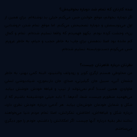
شده كارتان كه تمام شد، دوباره بخوانيدش؟
اگر دوباره بخوانم، موقع خواندن حس مي‌كنم خيلي بد نوشته‌ام. براي همين از
اول مي‌نويسمش و دوباره تصحيحش مي‌كنم. اما موقع تمام شدن «روشنايي
زن»، وحشت كرده بودم. يكهو فهميدم كه واقعا تسليم شده‌ام. تمام و كمال.
كم مانده بود اصلا ندهمش براي چاپ؛ به خاطر حجب و حيام، به خاطر غرورم.
حس مي‌كردم دست‌وپابسته تسليم شده‌ام.
نظرتان درباره ظاهر‌تان چيست؟
من مخلوطي هستم از‌گري كوپر و رودولف والنتينو، البته كمي بهتر، به خاطر
چشمان آبي، سبيل جان گيلبرتي، صداي جان باريموري، شيك‌پوشي لسلي
هاواردي. همين است! آدم نمي‌تواند از تيپ و قيافه خودش خوشش بيايد.
مي‌فهميد منظورم چيست، شما، آدم‌ها...؟ بايد خيلي خودشيفته باشيم كه از
شكل و شمايل خودمان خوش‌مان بيايد. هر آدمي درباره خودش نظري دارد،
درباره شكل و قيافه‌اش، اخلاقش، تفكراتش، اصلا تمام مردم دنيا مي‌خواهند
بدانند نظر بقيه درباره آنها چيست. اگر امكاناتش را داشتم، خودم را جور ديگري
مي‌‌ساختم.