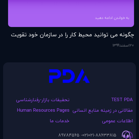
به خواندن ادامه دهید
چگونه می توانید محیط کار را در سازمان خود تقویت
فر
کنید؟
20
اسفند
1399
6
اس
TEST PDA
تحقیقات بازار-رفتارشناسی
مقالاتی در زمينه منابع انسانی
Human Resources Pages
اطلاعات عمومی
خدمات ما
021- 89784565
021-88633815