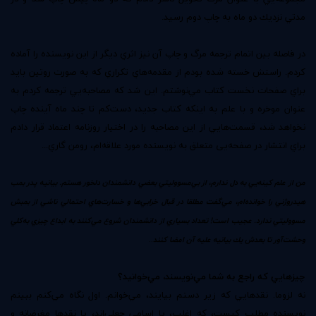
مدتي نزديك دو ماه به چاپ دوم رسيد.
در فاصله بين اتمام ترجمه مرگ و چاپ آن نيز اثري ديگر از اين نويسنده را آماده
كردم. راستش خسته شده بودم از مقدمه‌هاي تكراري كه به صورت روتين بايد
براي صفحات نخست كتاب مي‌نوشتم. اين شد كه مصاحبه‌يي ترجمه كردم به
عنوان موخره و با علم به اينكه كتاب جديد، دست‌كم تا چند ماه آينده چاپ
نخواهد شد، قسمت‌هايي از اين مصاحبه را در اختيار روزنامه اعتماد قرار دادم
براي انتشار در صفحه‌يی متعلق به نويسنده مورد علاقه‌ام، رومن گاري...
من از علم كينه‌يي به دل ندارم، از بي‌مسووليتي بعضي دانشمندان دلخور هستم. بيانيه پدر بمب
هيدروژني را خوانده‌ام، مي‌گفت مطلقا در قبال خرابي‌ها و خسارت‌هاي احتمالي ناشي از بمبش
مسووليتي ندارد. عجيب است! تعداد بسياري از دانشمندان شروع مي‌كنند به ابداع چيزي به‌كلي
وحشت‌آور تا بعدش يك بيانيه عليه آن امضا كنند
..
چيزهايي كه راجع به شما مي‌نويسند، مي‌خوانيد؟
نه لزوما. نقدهايي كه زير دستم بيايند، مي‌خوانم. اول نگاه مي‌كنم ببينم
نويسنده مطلب كيست، كه اغلب، يا اسامي جعلي‌اند، يا نقدها مغرضانه و