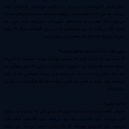
سطح پايين. انگيزه‌هاشان را مي‌دانم يا به گوشم مي‌رسانند. اصلا برايم مهم
نيستند. هر اثري كه در فرانسه چاپ مي‌كنم، دست‌كم صد نقد درباره‌اش نوشته
مي‌شود. ديگر اهميتي به نوشته‌هاي شهرستاني نمي‌دهم، خيلي عيني به
قضيه نگاه مي‌كنند. با اين راه‌ورسمي كه در پيش گرفته‌ام، ديگر 90 درصد
حالي‌ام مي‌شود كه كدام نقد واقعا ارزش خواندن دارد.
خيلي وقت است كه دست به قلم ‌هستيد؟
12 سالم بود كه شروع كردم به نوشتن. لهستان بودم. نخستين اثر ادبي‌ام
ترجمه «شاخه فلسطين» بود، شعري از لرمونتوف؛ شاعري كه مثل پوشكين در
يك دوئل جانش را از دست داد. اين ترجمه را در روزنامه مدرسه‌يي كه آن زمان
مي‌رفتم، چاپ كردم. از همان روز طوري ديوانه شدم كه هرگز دست از نوشتن
برنداشته‌ام.
به چه زباني؟
داستان آفتاب‌پرست را شنيده‌ايد؟ روي كف‌پوش آبي كه بگذارندش، رنگش
آبي مي‌شود. روي كف‌پوش زرد، زرد مي‌شود. روي كف‌پوش قرمز، قرمز
مي‌شود. روي كف‌پوش چهارخانه كه بگذارندش، ديوانه مي‌شود. من ديوانه