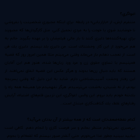
اغواگري؟
متنفرم ازش، از «بازاريابي» در رابطه. براي اينكه مجبوري شخصيتت را بفروشي
تا خوشايند شوي يا خودت را به مردي تحميل كني. مثل كارگردان‌ها كه مجبورند
براي تهيه‌كننده‌ها دلبري كنند تا بار مالي فيلم‌شان را بر عهده بگيرند. حالم به
هم مي‌خورد از اين كار. وحشتناك است. من دلبري بلد نيستم. دلبري يك فن
است. از تعجب دهانم باز مي‌ماند وقتي مي‌بينم مثلا همين امروز روز كه قضيه
فمينيسم يا تساوي حقوق زن و مرد ورد زبان‌ها شده، هنوز هم اين آقايان
هستند كه بايد دنبال زن‌ها بدوند و هرگز عكس اين قضيه اتفاق نمي‌افتد. از
اين رفتار وحشت آسيب‌شناختي دارم. شايد به اين دليل كه وقتي پسربچه
بودم، از نه شنيدن، به‌شدت مي‌ترسيدم. هرگز نفهميدم چرا هميشه همه راه را
يك‌تنه خودم بايد بروم. اين والس اغواگري، اين تزيين قلم‌هاي اشتباه، آرايش
رفتارهاي غلط، يك كثافت‌كاري مبتذل است...
كدام نقطه‌ضعف‌تان است كه از همه بيشتر از آن بدتان مي‌آيد؟
بي‌صبري. نمي‌توانم منتظر بمانم و سر فرصت كاري را انجام دهم. كافي است
بياييد ببينيد چطور غذا مي‌خورم. حتي آنقدر صبور نيستم كه لقمه‌ام را بجوم.