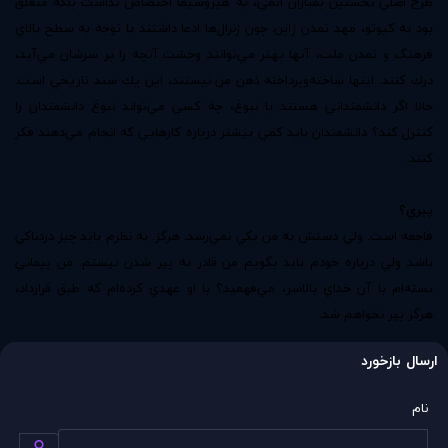
طرح اصلي نخستين بمباران اتمي، به هيروشيما اختصاص نداشت بلكه متعلق
بود به كيوتو، مهد تمدن ژاپن. چون ژنرال‌ها ادعا داشتند با توجه به سطح بالاي
فرهنگ و تمدن ملت، آنها بهتر مي‌توانند وحشت آنچه را بر سرشان مي‌آيد،
درك كنند. اينها ساخته‌وپرداخته ذهن من نيستند، اين يك سند تاريخي است.
حالا اگر دانشمنداني هستند با نبوغ، چه كسي مي‌تواند نبوغ دانشمندان را
كنترل كند؟ دانشمندان بايد كمي بيشتر درباره كارهايي كه انجام مي‌دهند فكر
كنند.
پيري؟
فاجعه است. ولي دستش به من يكي نمي‌رسد. هرگز. به نظرم بايد چيز دردناكي
باشد ولي درباره خودم بايد بگويم من قادر به پير شدن نيستم. من پيماني
بسته‌ام با آن خداي بالاسر، مي‌فهميد؟ با او عهدي كرده‌ام كه طبق قرارداد،
هرگز پير نخواهم شد.
ارسال بازخورد
نام