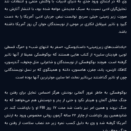
وی که در ابتدای ورود جدی به دنیای ادبیات با واکنش منفی و انتقادات تند
تحلیل‌گران ادبی نسبت به سبک جدیدش مواجه شده بود، با انتشار آثارش به
صورت زیر زمینی خیلی سریع توانست نبض جریان ادبی آمریکا را به دست
گیرد و تاثیر غیرقابل انکاری بر موجی از نویسندگان جوان آن روز آمریکا داشته
باشد.
«یادداشت‌های زیرزمینی» داستایوسکی، «سفر به انتهای شب» و «مرگ قسطی
لویی فردینان سلین» از کتاب هایی هستند که بوکوفسکی عمیقا از آنها تاثیر
گرفته است. هرچند بوکوفسکی از نویسندگان و شاعرانی مثل چخوف، آندرسون،
کافکا، لارنس، پاند، جفرز، هامسون، دانته و همینگوی که بر نسل نویسندگانی
چون او تاثیر گذاشتند بی‌تاثیر نماند، اما سلین موثرترین آنها بوده است.
بوکوفسکی به خاطر غرور آلمانی بودنش هرگز احساس تمایل برای رفتن به
جنگ مقابل آلمان و هیتلر نکرد و حتی از پدر و دوستش هم می‌خواهد که به
جنگ نروند و همین امر نیز باعث شد مدت 17 روز FBI او را بازداشت کند. در
شانزدهمین روز بازداشت از چارلز 22 ساله آزمون روانی مخصوص ورود به ارتش
آمریکا گرفته شد و وی به دلیل کسب نمره زیر حد نصاب سلامت از رفتن به
جنگ معاف شد.