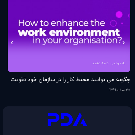
به خواندن ادامه دهید
چگونه می توانید محیط کار را در سازمان خود تقویت
فر
کنید؟
20
اسفند
1399
6
اس