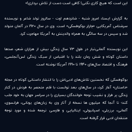
این است که هیچ کاری نکنی! کافی است دست از تلاش برداری!»
به گزارش ایسنا، امروز شنبه - شانزدهم اوت - سالروز تولد شاعر و نویسنده
سرشناس آمریکایی «چارلز بوکوفسکی» است. وی در سال 1920 در آلمان متولد
شد و سپس در سه سالگی به همراه والدینش به آمریکا مهاجرت کرد.
این نویسنده آلمانی‌تبار در طول 73 سال زندگی بیش از هزاران شعر، صدها
داستان کوتاه و شش رمان بلند را با اقتباس از سبک زندگی لس‌آنجلسی،
فرهنگ و اقتصاد سال‌های 1940 تا 1990 آمریکا نوشته است.
بوکوفسکی که نخستین تلاش‌های ادبی‌اش را با انتشار داستانی کوتاه در مجله
«داستان» آغاز کرد، در سال‌های بعد توانست با قلم منحصر به فردش در کنار
زندگی پر فراز و نشیب توجه خوانندگان بسیاری را در سراسر جهان به خود جلب
کند؛ تا آنجا که میلیون ها نسخه از آثار وی به زبان‌های یونانی، فرانسوی،
آلمانی، برزیلی، اسپانیولی، ایتالیایی و فارسی ترجمه شده و مورد توجه
منتقدان ادبی قرار گرفته است.