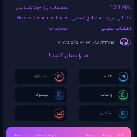
TEST PDA
تحقیقات بازار-رفتارشناسی
مقالاتی در زمينه منابع انسانی
Human Resources Pages
اطلاعات عمومی
خدمات ما
021- 89784565
021-88633815
ما را دنبال کنید !
اطلاعات این سایت محفوظ است
فروشگاه ساخته شده با شاپفا