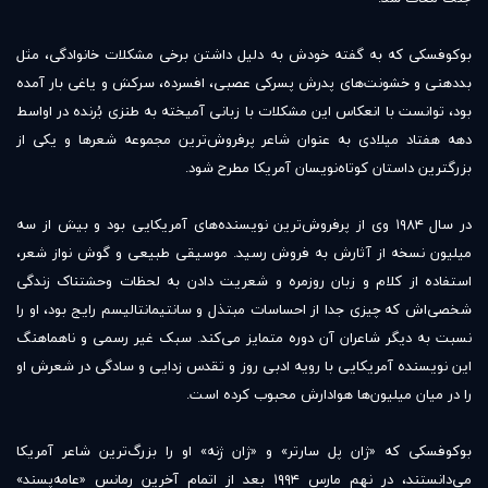
بوکوفسکی که به گفته خودش به دلیل داشتن برخی مشکلات خانوادگی، مثل
بددهنی و خشونت‌های پدرش پسرکی عصبی، افسرده، سرکش و یاغی بار آمده
بود، توانست با انعکاس این مشکلات با زبانی آمیخته به طنزی بُرنده در اواسط
دهه هفتاد میلادی به عنوان شاعر پرفروش‌ترین مجموعه شعرها و یکی از
بزرگترین داستان کوتاه‌نویسان آمریکا مطرح شود.
در سال ۱۹۸۴ وی از پرفروش‌ترین نویسنده‌های آمریکایی بود و بیش از سه
میلیون نسخه از آثارش به فروش رسید. موسیقی طبیعی و گوش نواز شعر،
استفاده از کلام و زبان روزمره و شعریت دادن به لحظات وحشتناک زندگی
شخصی‌اش که چیزی جدا از احساسات مبتذل و سانتیمانتالیسم رایج بود، او را
نسبت به دیگر شاعران آن دوره متمایز می‌کند. سبک غیر رسمی و ناهماهنگ
این نویسنده آمریکایی با رویه ادبی روز و تقدس زدایی و سادگی در شعرش او
را در میان میلیون‌ها هوادارش محبوب کرده است.
بوکوفسکی که «ژان پل سارتر» و «ژان ژنه» او را بزرگ‌ترین شاعر آمریکا
می‌دانستند، در نهم مارس ۱۹۹۴ بعد از اتمام آخرین رمانس «عامه‌پسند»