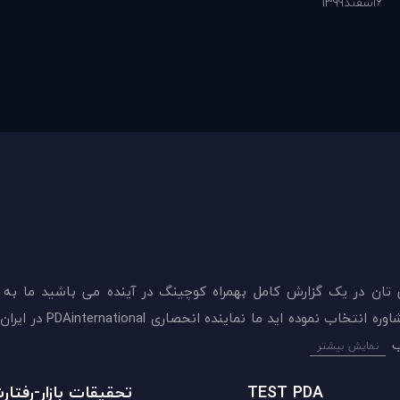
6
اسفند
1399
 تان در يک گزارش کامل بهمراه کوچینگ در آینده می باشید ما به
ميدهيم که اکنون بهترين گزينه را برای سنجش و دريافت 
نمایش بیشتر
TEST PDA
تحقیقات بازار-رفتا