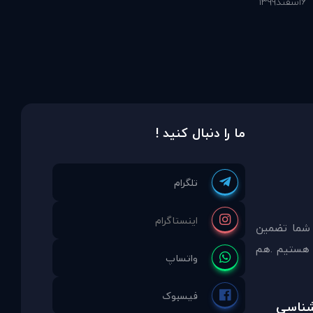
6
اسفند
1399
ما را دنبال کنید !
 شما تضمين
مشاوره انتخاب نموده ايد ما نماینده انحصاری PDAinternational در ایران هستیم .هم
رشناسی