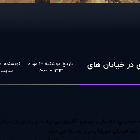
 در خيابان هاي
تاریخ:
دوشنبه 13 مرداد
نویسنده:
م
1393 - 20:00
سايت
يقي، داستان و نريشن، كاربران مي توانند از راه دور در خيابان 