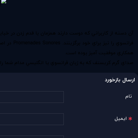
فرانسوي ر
همكاري موفقيت آميز بوده است.
صداي گرم كريستف كه به زبان فرانسوي يا انگليسي مدام شما را ب
ارسال بازخورد
نام
ایمیل