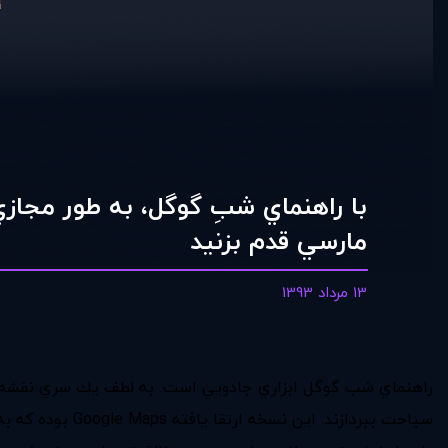
با راهنماي شبِ گوگل، به طور مجازي
مارسي قدم بزنيد
13 مرداد 1393
راهنماي شب گوگل ابزاري جادويي است. به لطف يك سري نقشه، موس
سياحت بپردازند. اين نسخه ارتقا يافته Google Maps بوده كه به بعد فرهنگي شهرها بسيار اهميت مي دهد.