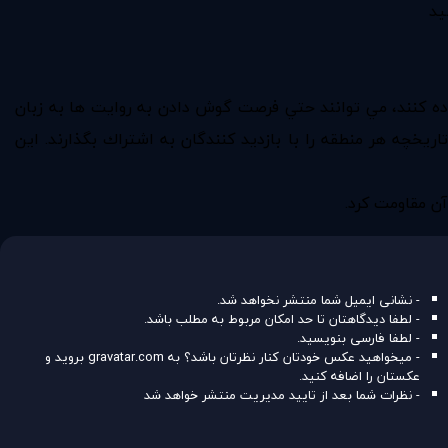
ست دارند همزمان با قدم زدن در خيابان در زندگي واقعي از نسخه موبايل Google Night Walk نيز استفاده كنند، مي توانند حتي فرصت گوش دادن به روايت ها به زبان
نند داستان هاي محلي و تاريخچه هر منطقه را با بازديد كنندگان به اشتراك بگذارند. اين
ن مقاومت كرد.
- نشانی ایمیل شما منتشر نخواهد شد.
- لطفا دیدگاهتان تا حد امکان مربوط به مطلب باشد.
- لطفا فارسی بنویسید.
- میخواهید عکس خودتان کنار نظرتان باشد؟ به
gravatar.com
بروید و
عکستان را اضافه کنید.
- نظرات شما بعد از تایید مدیریت منتشر خواهد شد