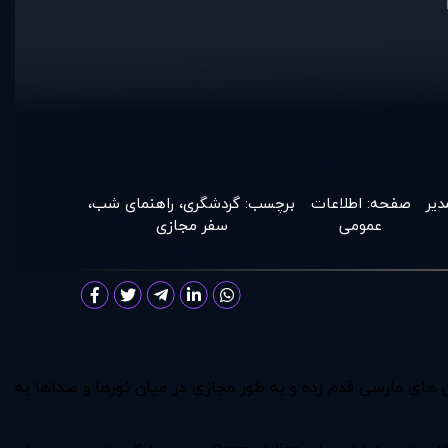
دير
صفحه:
اطلاعات
برچسب:
گردشگری
،
راهنمای شب
،
عمومی
سفر مجازی
هاي مارسي قدم زده و به طور مجازي در ميان نورها و صداها به