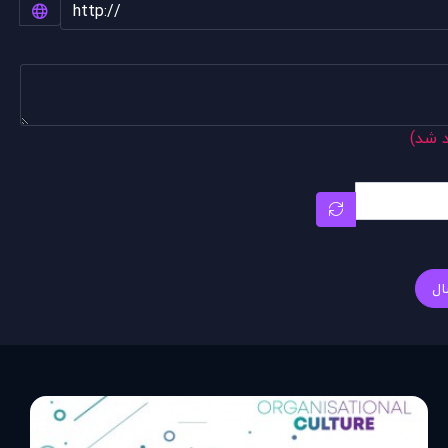
د شد)
ال