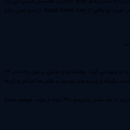
يك راهنماي تور به نام جولي دي مور، خالق تورهاي صوتي شهري "Poromenades Sonores" و راوي اين كار كريستف پروچي، شنوندگان را به خيابان هاي Cours Julien در همسايگي مارسي مي برند
كه به خاطر صحنه هاي خلاق و هنر خياباني خود معروف است. جاده پيش رو با نور سبز به فرد ديكته شده اما كاربران مي توانند در تجربه اي واقعي از Google Street View از مسير اصلي خارج
محصولات مختلف گوگل در نمايي 360 درجه اي، جاي داده شده و تجربه اي دلنشين را با بيان داستان هنر و زندگي در مارسي براي ما به وجود مي آورند. توقفگاه هاي تعاملي در طول راه شامل 34
 كنيد. اين ايستگاه ها از طريق Google Knowledge Graph زياد مي شوند كه اطلاعات برگرفته از ويديو هاي يوتيوب و عكس ها كم كم به آن ها
مناظر از تصوير برداري هاي كلوز آپ از هنر خياباني معروف Mister P گرفته تا يك نمونه اجراي موسيقي جاز محلي در يك كوچه تاريك تا يك عكس پاناروماي 360 درجه از غروب خورشيد متنوع