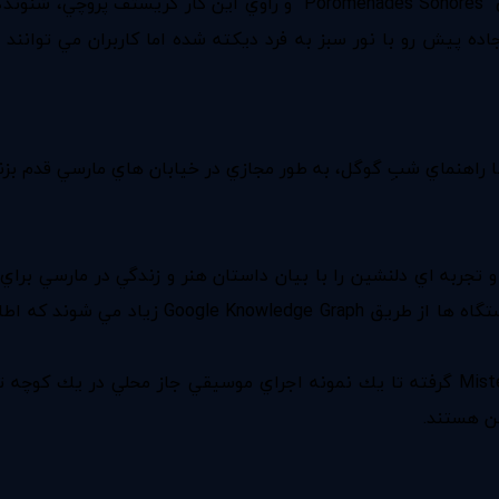
hot spot مي شوند كه مي توانيد بر رويشان كليك