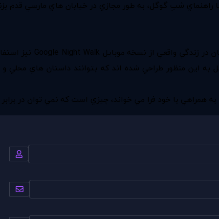
آن دسته از كاربراني كه دو
ا نيز براي خود برگزينند. Promenades Sonores در اصل به اين منظور طراحي شده اند كه بتوا
ه همراهي با خود فرا مي خواند، چيزي است كه نمي توان در برابر آ