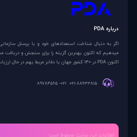
درباره PDA
اگر به دنبال شناخت استعدادهای خود و یا پرسنل سازمانی
اکنون PDA در 140 کشور جهان با دفاتر مربط بهم در حال ارزیاب
021- 89784565
021-88633815
اطلاعات این سایت محفوظ است