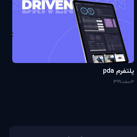
پلتفرم pda
6
اسفند
1399