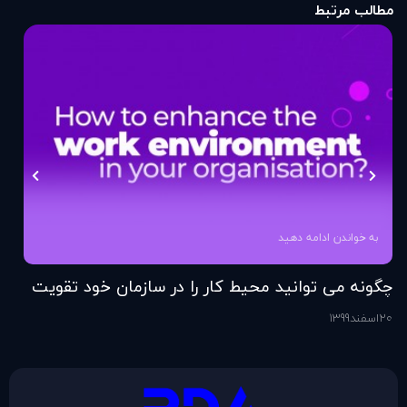
مطالب مرتبط
به خواندن ادامه دهید
چگونه می توانید محیط کار را در سازمان خود تقویت
فر
کنید؟
20
اسفند
1399
6
اس