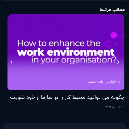
مطالب مرتبط
به خواندن ادامه دهید
چگونه می توانید محیط کار را در سازمان خود تقویت
فر
کنید؟
20
اسفند
1399
6
اس