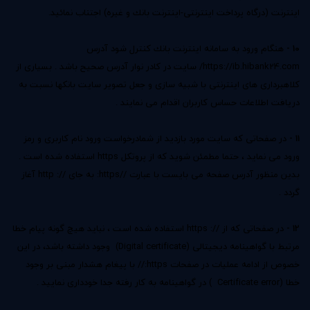
اینترنت (درگاه پرداخت اینترنتی-اینترنت بانك و غیره) اجتناب نمائید.
10 -
هنگام ورود به سامانه اینترنت بانك كنترل شود آدرس
https://ib.hibank24.com/ سایت در کادر نوار آدرس صحیح باشد . بسیاری از
کلاهبرداری های اینترنتی با شبیه سازی و جعل تصویر سایت بانكها نسبت به
دریافت اطلاعات حساس کاربران اقدام می نمایند .
11 -
در صفحاتی که سایت مورد بازدید از شمادرخواست ورود نام کاربری و رمز
ورود می نماید ، حتما مطمئن شوید که از پروتکل https استفاده شده است .
بدین منظور آدرس صفحه می بایست با عبارت //https: به جای //: http آغاز
گردد .
12 -
در صفحاتی که از //: https استفاده شده است ، نباید هیچ گونه پیام خطا
مرتبط با گواهینامه دیجیتالی (Digital certificate) وجود داشته باشد، در این
خصوص از ادامه عملیات در صفحات https:// با پیغام هشدار مبنی بر وجود
خطا (Certificate error ) در گواهینامه به کار رفته جدا خودداری نمایید .