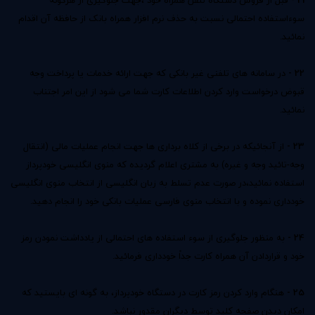
21 -
قبل از فروش دستگاه تلفن همراه خود ،جهت جلوگیری از هرگونه
سوءاستفاده احتمالی نسبت به حذف نرم افزار همراه بانک از حافظه آن اقدام
نمائید.
22 -
در سامانه های تلفنی غیر بانكی كه جهت ارائه خدمات یا پرداخت وجه
قبوض درخواست وارد كردن اطلاعات كارت شما می شود از این امر اجتناب
نمائید.
23 -
از آنجائیكه در برخی از كلاه برداری ها جهت انجام عملیات مالی (انتقال
وجه-تائید وجه و غیره) به مشتری اعلام گردیده كه منوی انگلیسی خودپرداز
استفاده نمائید،در صورت عدم تسلط به زبان انگلیسی از انتخاب منوی انگلیسی
خودداری نموده و با انتخاب منوی فارسی عملیات بانکی خود را انجام دهید.
24 -
به منظور جلوگیری از سوء استفاده های احتمالی از یادداشت نمودن رمز
خود و قراردادن آن همراه کارت جداً خودداری فرمائید.
25 -
هنگام وارد کردن رمز کارت در دستگاه خودپرداز، به گونه ای بایستید که
امکان دیدن صفحه کلید توسط دیگران مقدور نباشد.