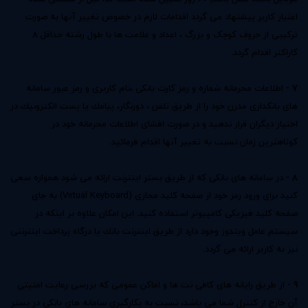
اعتبار كاربر پیشنهاد می گردد اقدامات لازم در خصوص تغییر آنها به صورت
ترکیبی از حروف کوچک و بزرگ ، اعداد و علامت ها با طول رشته حداقل 8
کاراکتر اقدام گردد.
7 -
اطلاعات محرمانه شماره و رمز كارت بانكی ،نام كاربری و رمز عبور سامانه
های بانكداری مدرن خود را از طریق تلفن ، دورنگار، پیامك یا پست الكترونیك در
اختیار دیگران قرار ندهید و در صورت افشای اطلاعات محرمانه خود در
کوتاهترین زمان نسبت به تغییر آنها اقدام فرمائید.
8 -
در سامانه های بانكی كه از طریق بستر اینترنت ارائه می شود همواره سعی
کنید برای ورود رمز خود از صفحه کلید مجازی (Virtual Keyboard) به جای
صفحه کلید فیزیکی کامپیوتر استفاده کنید. این امکان علاوه بر اینكه در
سیستم عامل ویندوز وجود دارد از طریق اینترنت بانك یا درگاه پرداخت اینترنتی
نیز به كاربر ارائه می گردد.
9 -
از طریق رایانه های كافی نت ها و اماكن عمومی كه بررسی رعایت امنیتی
آن خارج از كنترل شما می باشد، نسبت به بكارگیری سامانه های بانكی در بستر