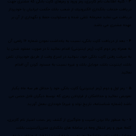
3 -
كلیه اطلاعات نام كاربری، رمز ورود و رمزهای كارت بانكی كه مشتری جهت
دریافت خدمات بانكداری الكترونیك از شعب بانك حكمت ایرانیان یا خودپرداز
دریافت می نماید محرمانه تلقی شده و مسئولیت حفظ و نگهداری از آن بر
عهده مشتری می باشد.
4 -
بعد از دریافت كارت بانكی، نسبت به یادداشت نمودن شماره 16 رقمی آن
به همراه رمز دوم كارت (رمز اینترنتی) اقدام نمائید تا در صورت مفقود شدن یا
به سرقت رفتن كارت بانكی خود، بتوانید در اسرع وقت از طریق خودپرداز، تلفن
بانك، اینترنت بانك، موبایل بانك و غیره نسبت به مسدود كردن آن اقدام
نمائید.
5 -
رمز اول و دوم (رمز اینترنتی) كارت بانكی خود را حداقل هر سه ماه یكبار
تعویض نمائید و حدالامكان از قراردادن رمزی كه توسط دیگران قابل حدس می
باشد (شماره شناسنامه، تاریخ تولد و غیره) خودداری بعمل آورید.
6 -
به منظور بالا بردن امنیت و جلوگیری از کشف رمز ،مدت اعتبار نام كاربری،
كلمه عبور و رمز انتقال وجه در سامانه های بانکداری مدرن(اینترنت بانك،
موبایل بانك، تلفن بانك) 60 روز تعیین شده است. لذا قبل از منقضی شده