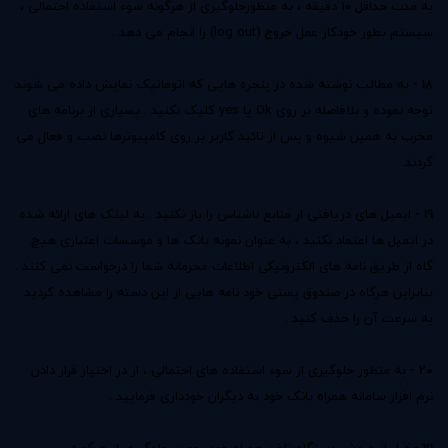
به مدت حداقل 10 دقیقه ، به منظورجلوگیری از هرگونه سوء استفاده احتمالی ،
سیستم بطور خودکار عمل خروج (log out) را انجام می دهد .
18 -
به مطالب نوشته شده در پنجره هایی که اتوماتیک نمایش داده می شوند
توجه نموده و بلافاصله بر روی Ok یا yes کلیک نکنید . بسیاری از برنامه های
مخرب به همین شیوه و پس از تائید كاربر بر روی کامپیوترها نصب و فعال می
گردند.
19 -
ایمیل های دریافتی از منابع ناشناس را باز نکنید . به لینک های ارائه شده
در ایمیل ها اعتماد نکنید ، به عنوان نمونه بانک ها و موسسات اعتباری هیچ
گاه از طریق نامه های الکترونیکی اطلاعات محرمانه شما را درخواست نمی کنند .
بنابراین هرگاه در صندوق پستی خود نامه هایی از این دسته را مشاهده کردید
به سرعت آن را حذف کنید .
20 -
به منظور جلوگیری از سوء استفاده های احتمالی ، از در اختیار قرار دادن
نرم افزار سامانه همراه بانک خود به دیگران خودداری فرمایید .