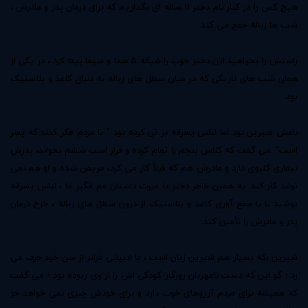
هیچ کس را در کنار نام دختر 11 ساله ای بگذاریم که برای درمان پدر و مادرش ،
شب ها زباله جمع می کند.
راستش را بخواهید این دختر خوب را شبکه 5 صدا و سیما پیدا کرد ، در یکی از
همان شب های تاریکی که در میان سطل های زباله به دنبال کاغذ و پلاستیک
بود.
نامش شیرین بود اما لباس پسرانه بر تن کرده بود " تا مردم فکر کنند که پسر
است". می گفت که کلاس پنجم را تمام کرده و قرار است ششم بخواند، پدرش
بیماری کلیوی دارد و مادرش هم که قبلاً کار می کرد، مریض شده و او هم نمی
تواند کار کند. به همین خاطر دختر با غیرت داستان غم انگیز ما ، لباس پسرانه
پوشید تا با جمع آوری کاغذ و پلاستیک از درون سطل های زباله ، خرج درمان
پدر و مادرش را تأمین کند.
شیرین ،‌که بسیار هم شیرین زبان است ، با ادبیاتی فراتر از سن خود حرف می
زد ؛ گو این که دست نامهربان روزگار کودکی اش را از وی ربوده بود ؛ می گفت
که همیشه برای مردم آرزوهای خوب دارد و برای خودش چیزی نمی خواهد جز