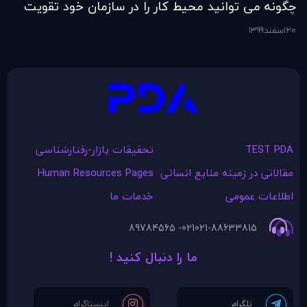
چگونه می توانید محیط کار را در سازمان خود تقویت
فر
کنید؟
20
اسفند
1399
6
اس
TEST PDA
تحقیقات بازار-رفتارشناسی
مقالاتی در زمينه منابع انسانی
Human Resources Pages
اطلاعات عمومی
خدمات ما
021- 89784565
021-88633815
ما را دنبال کنید !