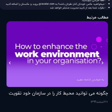
- لطفا فارسی بنویسید.
- میخواهید عکس خودتان کنار نظرتان باشد؟ به
gravatar.com
بروید و عکستان را اضافه کنید.
- نظرات شما بعد از تایید مدیریت منتشر خواهد شد
مطالب مرتبط
به خواندن ادامه دهید
چگونه می توانید محیط کار را در سازمان خود تقویت
فر
کنید؟
20
اسفند
1399
6
اس