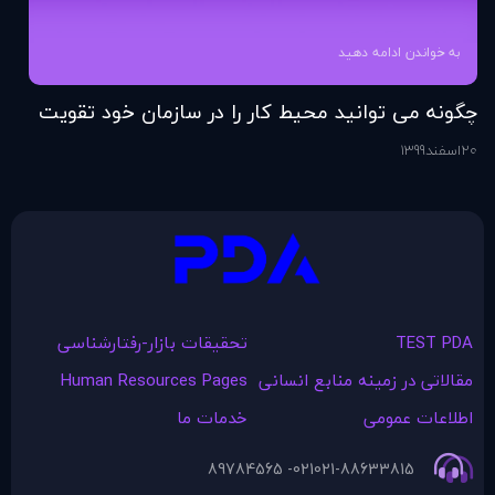
به خواندن ادامه دهید
چگونه می توانید محیط کار را در سازمان خود تقویت
فر
کنید؟
20
اسفند
1399
6
اس
TEST PDA
تحقیقات بازار-رفتارشناسی
مقالاتی در زمينه منابع انسانی
Human Resources Pages
اطلاعات عمومی
خدمات ما
021- 89784565
021-88633815