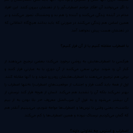
يا اگر مي‌توانند آن افکار مزاحم اضطراب‌آور را از ذهنشان بيرون کنند. اين افراد
مدام در آينده زندگي مي‌کنند و آينده را هم بد و وحشتناک تصور مي‌کنند و بر
همين اساس هم زندگي مي‌کنند در صورتي که بايد بدانند هيچ‌گاه اتفاقاتي که
در ذهنشان هست پيش نخواهد آمد.
با اضطراب مقابله کنيم يا از آن فرار کنيم؟
هرکسي با اضطراب‌هايش به روشي برخورد مي‌کند؛ بعضي ترجيح مي‌دهند از
کنار آن رد شوند. برخي سعي مي‌کنند از آن دوري يا به عبارتي فرار کنند و
برخي هم ترجيح مي‌دهند با اضطراب‌هايشان رودررو شوند و با آنها مقابله کنند.
اول از همه بايد گفت فرار و اجتناب از موقعيت‌هاي اضطراب‌زا نه‌تنها اضطراب را
بهتر نمي‌کند بلکه آن را تشديد هم مي‌کند. انسان از هرچه فرار کند ترسش از
آن بيشتر مي‌شود و به قول آن ضرب‌المثل معروف «در بلا بودن به از بيم
بلاست»، يعني وقتي با ترس‌ها و اضطراب‌ها مواجه شويم، مي‌بينيم آنقدر هم
که گمان مي‌کرديم ترسناک نبوده و همين اضطراب‌ها را کم مي‌کند.
اضطراب و استرس چه تفاوتي دارند؟