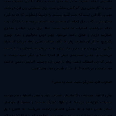
تشخيص اينکه اضطراب ما در چه حدي است و اينکه آيا اين اضطراب مفيد
است يا آثار منفي روي کار گاهي مشکل است. براي تشخيص بين اين دو حالت
بهترين کار اين است که دقت کنيم ببينيم به واسطه اضطرابي که داريم کار و
مسئوليتي را که در حال انجام آن هستيم خوب انجام مي‌دهيم يا نه؟ اگر خوب
انجام مي‌دهيم، اضطراب ما مفيد است. مثلا براي درس خواندن مقداري
اضطراب داريم و همان باعث مي‌شود بهتر درس بخوانيم و نمره بهتري
بگيريم، اما اگر آن اضطراب براي ما آنقدر مشغله ذهني ايجاد مي‌کند که مدام
درگيري فکري داريم و حتي دچار تپش قلب مي‌شويم، تمرکزمان را از دست
مي‌دهيم و....يعني اضطرابمان بيش از اندازه شده و ديگر مفيد نيست. يا
زماني که اين اضطراب باعث ايجاد ناراحتي زياد و سلب آسايش دايمي ما شود
هم مشخص مي?شود که از ميزان طبيعي فراتر رفته است.
اضطراب افراد کمال‌گرا مثبت است يا منفي؟
برخي از افراد هميشه در کارهايشان اضطراب دارند و همين اضطراب هم موجب
پيشرفت کاري‌شان مي‌شود. اين افراد کمال‌گرا هستند و معمولا از خودشان
انتظار بالايي دارند و به سادگي احساس رضايت نمي‌کنند. به همين دليل
هميشه درون آنها تنش و استرس وجود دارد. آنها بايد کمي انتظاراتشان را کم