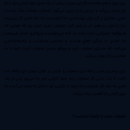
روي روال منظم باشد اما اگر اين ميزان بيشتر از يک حدي شود کارايي فرد را به
کل مختل مي‌کند و بازدهي او را پايين مي‌آورد.‌ اضطراب همانند نمک غذاست
يعني مقداري از آن براي بهتر شدن غذا لازم است اما زياد شدن آن مي‌تواند
غذا را خراب و طعم آن را شور کند. اضطراب مفيد است چرا که افرادي که
هيچ‌گونه اضطرابي ندارند راحت در خانه مي‌خوابند و هيچ‌کاري انجام نمي‌دهند
اما افرادي در زندگي فعال هستند و احساس مسئوليت و وظيفه‌شناسي
مي‌کنند که مقداري اضطراب دارند و درواقع همين اضطراب مثبت افراد را به
فعاليت و کار وادار مي‌کند.
براي روشن‌تر شدن رابطه بين اضطراب و کارايي و خطي نبودن اين رابطه بايد
گفت تا يک جايي اگر اضطراب زياد شود کارايي هم بالا مي‌رود ولي از يک
جايي به بعد اگر اضطراب زياد شود در کارايي فرد اختلال به وجود مي‌آيد و به
مرور کارايي او کاهش پيدا مي‌کند.
اضطراب مفيد را چگونه بشناسيد؟