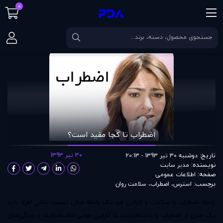
0
صفحه اصلی
مقالات
اضطراب تا کجا مفيد است؟
اضطراب تا کجا مفيد است؟
تاریخ:
30 تیر 1393
دوشنبه 30 تیر 1393 - 20:13
نویسنده:
مدير سايت
صفحه:
اطلاعات عمومی
برچسب:
استرس
،
اضطراب
،
سلامت روان
رابطه اضطراب با سلامت و کارايي فرد يک رابطه خطي نيست يعني افراد بايد
يک حدي از اضطراب را داشته‌باشند تا کارايي خوبي داشته‌باشند و زندگي‌شان