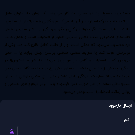
«استرس» معمولا به دو معني به کار مي‌رود؛ يک زمان به عنوان عامل
ايجادکننده و محرک اضطراب از آن ياد مي‌کنيم و گاهي هم مرادمان از استرس،
حالت اضطراب است. اگر بخواهيم کلي‌تر بگوييم، يکي از علائم استرس، همان
حالت‌هاي اضطرابي است. يعني استرس‌ عام‌تر از اضطراب است و همان حالت
فرد محسوب مي‌شود که ممکن است او را از حالت تعادل خارج کند مثلا يکي از
عزيزانش فوت کند يا شرايط شغلي سختي برايش پيش بيايد يا .... حتي
مي‌توان گفت اضطراب هنگامي در فرد بروز مي‌کند که شرايط استرس‌زا در
زندگي او بيش از حد طول بکشد يا به‌طور مکرر رخ دهد يا دستگاه عصبي بدن
نتواند به مرحله مقاومت تنيدگي پايان دهد و بدن براي مدتي طولاني همچنان
بسيج باقي بماند. در اين صورت بدن فرسوده و در برابر بيماري‌هاي جسمي و
رواني (مانند اضطراب) آسيب‌پذير مي‌شود.
ارسال بازخورد
نام