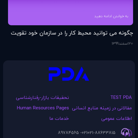
به خواندن ادامه دهید
چگونه می توانید محیط کار را در سازمان خود تقویت
فر
کنید؟
20
اسفند
1399
6
اس
TEST PDA
تحقیقات بازار-رفتارشناسی
مقالاتی در زمينه منابع انسانی
Human Resources Pages
اطلاعات عمومی
خدمات ما
021- 89784565
021-88633815