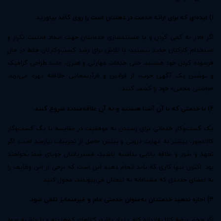
۱) ایده‌ای که برای ارائه خدمت در ذهنتان است را روی کاغذ بیاورید.
اگر قادر به کمی کردن و یا مستندسازی خدماتتان جهت ایجاد قابلیت تکرار و
استخدام کارکنان جدید نیستید، با تلاش برای رشد کسب‌وکارتان فقط در حال
فرسوده کردن خود هستید. حتی خدمات مهارتی و هنری، مانند طراحی گرافیک
و نوشتن یک آگهی خوب، از قوانین و فرآیندهایی خلاقانه بهره می‌برند.
«چاشنی مخفی» خود را کشف کنید.
۲) با خدمتی که با آن آشنا هستید و به آن علاقه‌مندید شروع کنید.
یک کسب‌وکار خدماتی برای رسیدن به موفقیت در مقایسه با یک کسب‌وکار
کالامحور، بیشتر به مهارت درونی و بینش حاصل از تجربیات نیازمند است. اگر
تعهد و شور و علاقه بالایی نداشته باشید، مشتریانتان جویای شما نخواهند
بود. اکنون تنها کاری که باید انجام دهید این است که برخی از این وظایف را
به اعضای جدیدی که مشتاقانه به تیمتان می‌پیوندند، محول کنید.
۳) اجازه ندهید خدمتتان به‌عنوان خدمتی عام و غیرمتمایز تلقی شود.
اگر حجم عرضه کالا به‌اندازه کافی زیاد باشد، کالاهای کم‌هزینه و با حاشیه سود