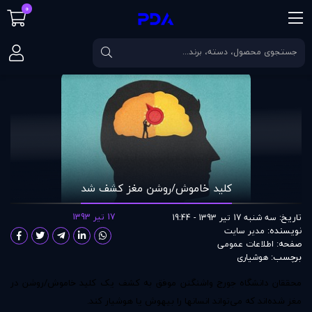
0
صفحه اصلی
مقالات
کلید خاموش/روشن مغز کشف شد
کلید خاموش/روشن مغز کشف شد
تاریخ:
17 تیر 1393
سه شنبه 17 تیر 1393 - 19:44
نویسنده:
مدير سايت
صفحه:
اطلاعات عمومی
برچسب:
هوشیاری
محققان دانشگاه جورج واشنگتن موفق به کشف یک کلید خاموش/روشن در
مغز شده‌اند که می‌تواند انسانها را بیهوش یا هوشیار کند.