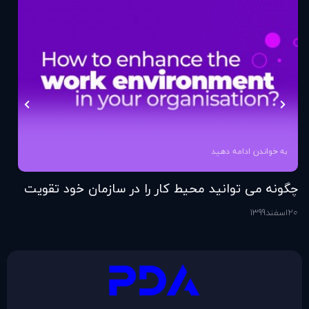
به خواندن ادامه دهید
چگونه می توانید محیط کار را در سازمان خود تقویت
فر
کنید؟
20
اسفند
1399
6
اس