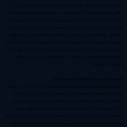
با وجود این‌که مهد کودک، اولین قدم ورود به جامعه است، اما تا پیش از 3
سالگی سپردن كودكان به آن روش مناسب نیست و توصیه هم نمی‌شود که
بچه را قبل از 3 سالگی به مهد بفرستید چون بچه‌های زیر 3 سال بیش از هر
چیز نیازمند توجه متمرکزتر در خانواده هستند. این در حالی است كه وقتی به
مهدهای کودک سپرده می‌شوند مربی آن‌ها باید توجه خودش را بین همه
تقسیم کند یعنی نه تنها خبری از توجه خانوادگی نیست بلكه توجه متمركز هم
وجود ندارد! پس تا 3 سالگی بهترین گزینه ماندن در خانه و در كنار مادر است
اما این گزینه در مورد مادران شاغل به اقوام نزدیك مثل مادربزرگ، خاله و...
تخفیف پیدا می‌كند.
بچه‌ها برای رسیدن به آرامش به شما نیاز دارند
مادران شاغل باید توجه داشته باشند محدوده زمانی که به خاطر كار از بچه‌ها
دور هستند موجب ایجاد فاصله‌ بین آن‌ها نشود یا زمینه‌ساز این نشود كه
دلبستگی و عاطفه بین آن‌ها کمتر شود. آنچه تعیین‌کننده میزان دلبستگی
است آرامشی است که بچه‌ها در کنار مادرشان به دست می‌آورند. بعضی از
بچه‌ها تا مادرشان از راه می‌رسد و با این‌که هنوز به آن‌ها شیر نداده است، آرام
می‌شوند و در آغوش مادر آرامش عجیبی می‌گیرند. بعضی دیگر هم بی‌قرار