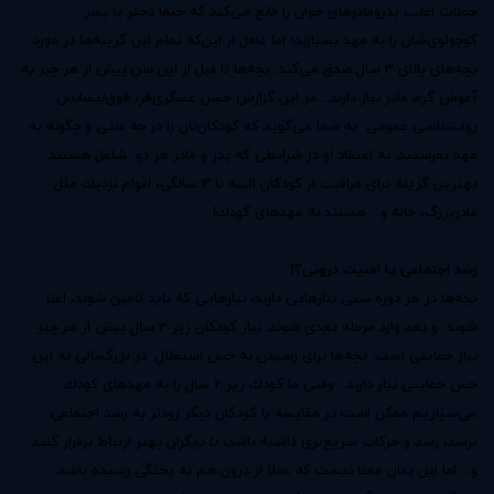
جملات اغلب پدرومادرهای جوان را قانع می‌كند كه حتما دختر یا پسر
كوچولوی‌شان را به مهد بسپارند؛ اما غافل از این‌كه تمام این گزینه‌ها در مورد
بچه‌های بالای 3 سال صدق می‌كند. بچه‌ها تا قبل از این سن بیش از هر چیز به
آغوش گرم مادر نیاز دارند... در این گزارش حسن عسگری‌فر، فوق‌لیسانس
روانشناسی عمومی به شما می‌گوید كه كودكان‌تان را در چه سنی و چگونه به
مهد بفرستید. به اعتقاد او در شرایطی كه پدر و مادر هر دو شاغل هستند
بهترین گزینه برای مراقبت از كودكان البته تا 3 سالگی، اقوام نزدیك مثل
مادربزرگ، خاله و... هستند نه مهدهای كودك!
رشد اجتماعی یا امنیت درونی؟!
بچه‌ها در هر دوره‌ سنی نیازهایی دارند، نیازهایی كه باید تامین شوند، اغنا
شوند و بعد وارد مرحله بعدی شوند. نیاز كودكان زیر 3 سال بیش از هر چیز
نیاز حمایتی است. بچه‌ها برای رسیدن به حس استقلال در بزرگسالی به این
حس حمایتی نیاز دارند. وقتی ما كودك زیر 2 سال را به مهدهای كودك
می‌سپاریم ممكن است در مقایسه با كودكان دیگر زودتر به رشد اجتماعی
برسد، رشد و حركات سریع‌تری داشته باشد، با دیگران بهتر ارتباط برقرار كنند
و... اما این بدان معنا نیست كه عملا از درون هم به پختگی رسیده باشد.