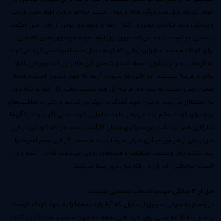
اقوام نزدیك مثل مادربزرگ، خاله و عمه... است. بچه‌ها با این افراد حس قرابت
و نزدیكی دارند بنابراین بودن در كنار آن‌ها با وجود دور بودن از مادر حس اعتماد
بیشتری در كودك ایجاد می‌كند. چون این افراد خواه‌ناخواه چهره‌های آشنایی
برای كودك هستند. بنابراین زمانی كه او به دنبال منبع امنیت می‌گردد می‌تواند
به آن‌ها بیشتر از دیگران اعتماد كند و تا حدی این خلا را پر كند چون این افراد
برای او غریبه نیستند. در حالی كه سپردن آن‌ها به مهد مساوی است با ایجاد
همین حس نسبت به یك آدم غریبه آن هم درست زمانی كه كودك تازه دارد
به استقلال می‌رسد. مربیان
مهد کودک
در بهترین شرایط و حتی با مراقبت‌های
ویژه برای كودك حكم یك غریبه را دارند. بنابراین كودك حتی اگر بتواند با آن‌ها
سازگاری هم پیدا كند این سازگاری چندان كارآمد نیست. چرا كه كودكان در این
سن بیش از هر چیز دیگری دنبال منبع امنیت هستند. اگر این منبع امنیت را
پیدا نكنند دچار وحشت، اضطراب و فشارهای روحی می‌شوند كه در آینده و در
آستانه نوجوانی آثار آن در رفتارشان بروز پیدا می‌كند.
قبل از 3 سالگی مهدها انتخاب مناسبی نیستند
در پاسخ به سوال بسیاری از مادران که آیا باید بچه‌ها را به
مهد کودک
فرستاد
یا خیر یا اصلا چه سنی برای فرستادن بچه‌ها به مهد مناسب است؟ باید گفت