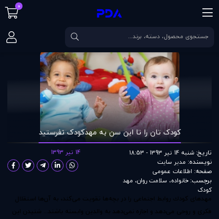
0
صفحه اصلی
مقالات
کودک تان را تا این سن به مهدکودک نفرستید
کودک تان را تا این سن به مهدکودک نفرستید
تاریخ:
14 تیر 1393
شنبه 14 تیر 1393 - 18:53
نویسنده:
مدير سايت
صفحه:
اطلاعات عمومی
برچسب:
خانواده
،
سلامت روان
،
مهد
کودک
مهدهای كودك
روابط اجتماعی را در بچه‌ها تقویت می‌كند، به آن‌ها استقلال
فكری و روحی می‌دهد و اجازه نمی‌دهد به والدین وابسته باشند... شنیدن این