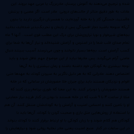
شده و ترجیح می‌دهند به آغوش پرستار، مادربزرگ یا مربی مهد بروند. این
عادات به طور دقیق متاثر از حالت‌های درونی مادر است. اگر عصبی و پرتنش
هliستید، خستگی کار را به خانه آورده‌اید، با همسرتان درگیری دارید یا بدون
آن‌که متوجه باشید دچار افسردگی پس از زایمان و تحریک‌پذیر شده‌اید، بدانید
بچه‌های شیرخوار و نوپا ترازوی‌شان برای درک این مطلب قوی است... آنها 9 ماه
تمام صدای قلب شما را در استرس و آرامش شنیده‌اند و نیاز آن‌ها به شما برای
کسب آرامش است. بچه‌ها بسیار ناتوانند و چون می‌ترسند آسیب ببینند دنبال
مامنی آرام می‌گردند. پس مادرها نباید از این موضوع مهم غافل شوند و باید
توجه بیشتری به کودکان خود داشته باشند و زمان بیشتری را به آن‌ها
اختصاص دهند. مادرانی كه به هر دلیل ناگزیر به سپردن كودك به مهدها حتی
اقوام و نزدیكان هستند باید برای جبران خلا حضورشان در ساعاتی كه در خانه
هستند حضورشان را دوبرابر كنند. به این معنا كه طوری برنامه‌ریزی كنند كه
مثلا از ساعت 4 تا 9 شب كه در خانه هستند با بودن در كنار فرزند نیاز حمایتی
او را تامین كنند و احساس امنیت و آرامش را به كودك‌شان منتقل كنند. آن هم
با استفاده از روش‌هایی مثل بازی و صحبت كردن با كودك. آن‌ها باید با
كودكان هم كلام شوند و با زبان كودكی با او ارتباط برقرار كنند تا كودك بتواند
در این ساعات در كنار منبع امنیت یعنی مادر تخلیه روانی شود و نیازهایش را