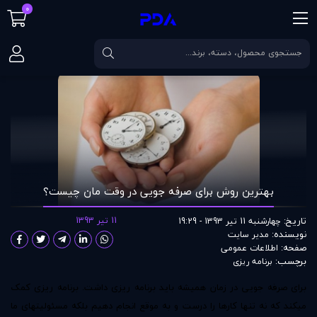
0
صفحه اصلی
مقالات
بهترین روش برای صرفه جویی در وقت مان چیست؟
بهترین روش برای صرفه جویی در وقت مان چیست؟
تاریخ:
11 تیر 1393
چهارشنبه 11 تیر 1393 - 19:29
نویسنده:
مدير سايت
صفحه:
اطلاعات عمومی
برچسب:
برنامه ریزی
برای
صرفه جویی
در زمان همیشه باید برنامه ریزی داشت. برنامه ریزی کمک
میکند که نه تنها کارها را درست و به موقع انجام دهیم بلکه مسئولیتهای ما