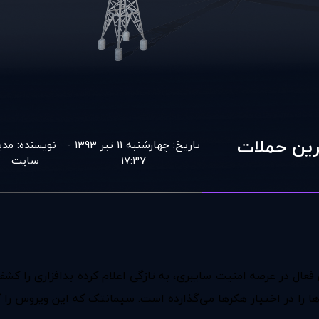
رین حملات
تاریخ:
چهارشنبه 11 تیر 1393 -
نویسنده:
مدي
17:37
سايت
یار هکر‌ها می‌گذارده است. سیمانتک که این ویروس را کشف کرده، ‌نام آن را ear