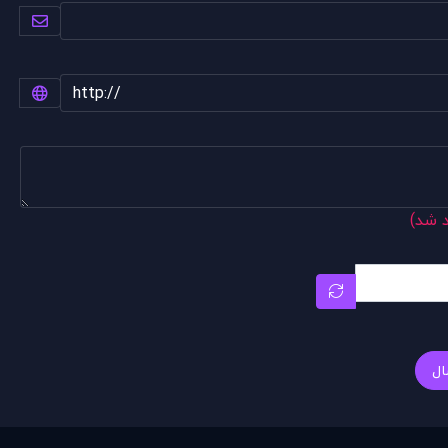
د شد)
ال