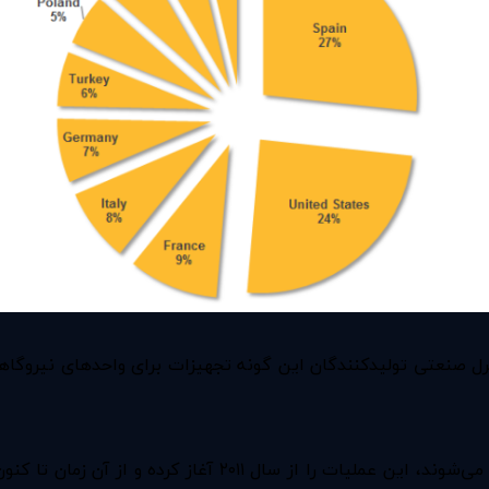
عتی تولید‌کنندگان این گونه تجهیزات برای واحد‌های نیروگاهی و 
گفتنی است، گروه Dragonfly که با نام Energetic Bear شناخته