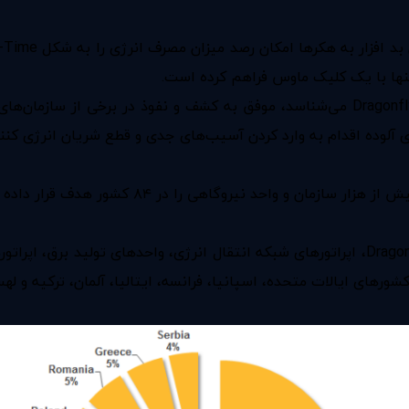
 تنها با یک کلیک ماوس‌ فراهم کرده است.
گروه هکرهای مسئول این عملیات که سیمانتک آن‌ها را با نام Dragonfly می‌شناسد، موفق ب
ی آلوده اقدام به وارد کردن آسیب‌های جدی و قطع شریان انرژی کنند
و واحد نیروگاهی را در ۸۴ کشور ‌هدف قرار داده است.
سیمانتک در گزارش خود گفته است: در میان این هزار هدف Dragonfly، اپراتورهای شبکه انتقال 
ای ایالات متحده، اسپانیا، فرانسه، ایتالیا، آلمان، ترکیه و لهست