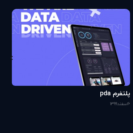
پلتفرم pda
6
اسفند
1399