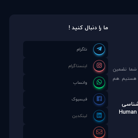
ما را دنبال کنید !
 شما تضمين
مشاوره انتخاب نموده ايد ما نماینده انحصاری PDAinternational در ایران هستیم .هم
رشناسی
Human 