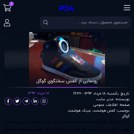
0
صفحه اصلی
مقالات
رونمایی از کفش سخنگوی گوگل
رونمایی از کفش سخنگوی گوگل
تاریخ:
18 خرداد 1393
یکشنبه 18 خرداد 1393 - 19:36
نویسنده:
مدير سايت
صفحه:
اطلاعات عمومی
برچسب:
کفش هوشمند
،
عینک هوشمند
گوگل
آیا تا به حال فکر کرده‌اید عینک هوشمند گوگل خود را با چه لباسی بپوشید؟
ظاهراً گوگل برای این هم راه‌ حلی پیدا کرده و یک کفش هوشمند سخنگو