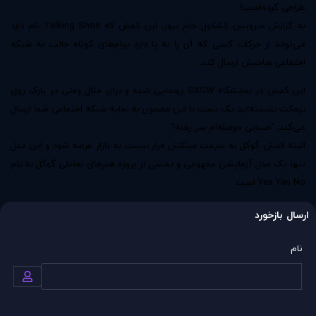
طراحی کرده‌است!
به گزارش سرویس کشکول جام نیوز، این کفش که Talking Shoe نام دارد
می‌تواند از حرکات کسی که آن را به پا دارد پیام‌های کوتاه جالب به شبکه
اجتماعی صاحبش ارسال کند.
این کفش در نمایشگاه SXSW رونمایی شده و برای مثال وقتی در پارک روی
نیمکت نشسته‌اید یک پست با این مضمون به نمایه شبکه اجتماعی شما ارسال
می‌کند: “حسابی حوصله‌ام سر رفته!”
البته کفش گوگل به سرعت عینکش قرار نیست به بازار عرضه شود و این مدل
تنها یک مدل آزمایشی مفهومی و بخشی از پروژه هنرهای تعاملی گوگل به نام
Yes Yes No‌ است.
ارسال بازخورد
نام