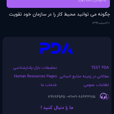
به خواندن ادامه دهید
چگونه می توانید محیط کار را در سازمان خود تقویت
فر
کنید؟
20
اسفند
1399
6
اس
TEST PDA
تحقیقات بازار-رفتارشناسی
مقالاتی در زمينه منابع انسانی
Human Resources Pages
اطلاعات عمومی
خدمات ما
021- 89784565
021-88633815
ما را دنبال کنید !