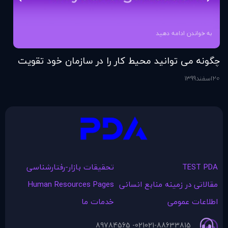
به خواندن ادامه دهید
چگونه می توانید محیط کار را در سازمان خود تقویت
فر
کنید؟
20
اسفند
1399
6
اس
TEST PDA
تحقیقات بازار-رفتارشناسی
مقالاتی در زمينه منابع انسانی
Human Resources Pages
اطلاعات عمومی
خدمات ما
021- 89784565
021-88633815