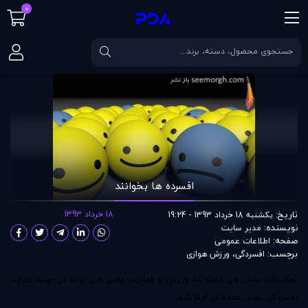
0
صفحه اصلی
مقالات
افسرده ها بخوانند
افسرده ها بخوانند
تاریخ:
18 خرداد 1393
یکشنبه 18 خرداد 1393 - 19:24
نویسنده:
مدير سايت
صفحه:
اطلاعات عمومی
برچسب:
افسردگی
،
ورزش هوازی
تحقیقات نشان می دهند که ورزش و فعالیت بدنی می تواند در بهبود علایم
افسردگی
نقش عمده ای ایفا کند.