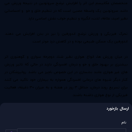
متخصصان مکانیسم این اثر را افزایش ترشح سروتونین در نتیجه ورزش می
دانند. سروتونین یک واسطه عصبی است که در تنظیم خلق و خو و احساساتی
نظیر امید، علاقه، لذت، انگیزه و تنظیم خواب نقش اساسی دارد.
تحرک فیزیکی و ورزش ترشح اندورفین را نیز در بدن افزایش می دهند.
اندورفین یک مسکن طبیعی بوده و در کاهش درد موثر است.
در میان ورزش ها، انواع هوازی نظیر شنا، دوچرخه سواری و کوهنوری اثر
بیشتری بر بهبود خلق و خو و درمان افسردگی دارند در حالی که تاثیر ورزش
های غیر هوازی مانند بدنسازی در این خصوص ناچیز می باشد. روانپزشکان در
کنار دیگر شیوه های درمانی
افسردگی
همواره به بیماران خود تاکید می کنند
برای تسریع روند درمان، حداقل 3 روز در هفته و به میزان 30 دقیقه، فعالیت
فیزیکی از نوع هوازی داشته باشند.
ارسال بازخورد
نام