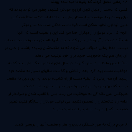
8 - زمانی تحمل کردند که بقیه ناامید شده بودند
کسی که دست از دنبال کردن آرزوی خودش کشیده چطور می تواند بداند که
برای رسیدن به موفقیت چه مقدار زمان نیاز داشته است؟ مطمئناً هیچکس
چنین توانایی ندارد. ممکن است فردا باشد، ممکن است ده سال دیگر.
آنچه که
افراد موفق
را از دیگران جدا می کند این واقعیت است که آنها
هیچگاه دست از آرزویشان نمی کشند. برای آنها ناامیدی هیچوقت یک انتخاب
نیست. فقط زمانی متوقف می شوند که به مقصدشان رسیده باشند. و حتی در
آن زمان هم یک ماموریت جدید برای خود ترتیب می دهند.
مثلاً نلسون ماندلا را در نظر بگیرید. در سال های ابتدای زندگی اش نبود که به
موفقیت دست پیدا کرد. بعد از تلاش و گذشت سالهای بسیار به مقصد خود
رسید. آن هم زمانی که بقیه دست از راه کشیده بودند. به این دلیل به مقصد
نرسید که بهترین بود، بهترین بود چون صبر و تحمل بالایی داشت.
هیچکس نمی داند کی به موفقیت می رسد. پس با ناامید شدن و صرفنظر از
ادامه راه شکستتان را تضمین نکنید. می توانید خودتان را سازگار کنید، تغییر
دهید یا تکمیل شوید اما هیچوقت ناامید نشوید.
۹. مردم بزرگ به طور خستگی ناپذیری هنر و صنعت آنها را بررسی کردند