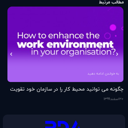
مطالب مرتبط
به خواندن ادامه دهید
چگونه می توانید محیط کار را در سازمان خود تقویت
فر
کنید؟
20
اسفند
1399
6
اس