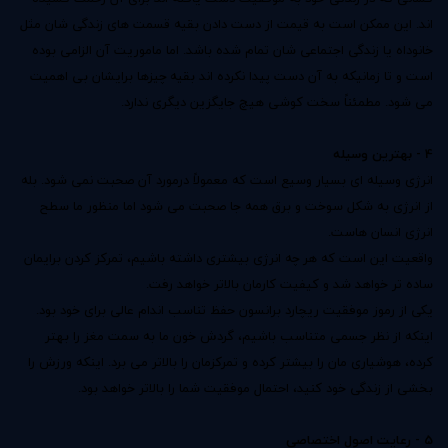
اند. این ممکن است به قیمت از دست دادن بقیه قسمت های زندگی شان مثل
خانوداه یا زندگی اجتماعی شان تمام شده باشد. اما ماموریت آن الزامی بوده
است و تا زمانیکه به آن دست پیدا نکرده اند بقیه چیزها برایشان بی اهمیت
می شود. مطمئناً سخت کوشی هیچ جایگزین دیگری ندارد.
4 - بهترین وسیله
انرژی وسیله ای بسیار وسیع است که معمولاً درمورد آن صحبت نمی شود. بله
از انرژی به شکل سوخت و برق همه جا صحبت می شود اما منظور ما سطح
انرژی انسان هاست.
واقعیت این است که هر چه انرژی بیشتری داشته باشیم، تمرکز کردن برایمان
ساده تر خواهد شد و کیفیت کارمان بالاتر خواهد رفت.
یکی از
رموز موفقیت
ریچارد برانسون حفظ تناسب اندام عالی برای خود بود.
اینکه از نظر جسمی متناسب باشیم، گردش خون ما به سمت مغز را بهتر
کرده، هوشیاری مان را بیشتر کرده و تمرکزمان را بالاتر می برد. اینکه ورزش را
بخشی از زندگی خود کنید، احتمال موفقیت شما را بالاتر خواهد بود.
5 - رعایت اصول اختصاصی