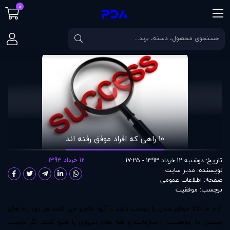
0
صفحه اصلی
مقالات
10 راهی که افراد موفق رفته اند
10 راهی که افراد موفق رفته اند
تاریخ:
12 خرداد 1393
دوشنبه 12 خرداد 1393 - 17:25
نویسنده:
مدير سايت
صفحه:
اطلاعات عمومی
برچسب:
موفقيت
آدم ها ذاتا
م
وفق شدن
را دوست دارند ، آنها تلاش می کنند هر روز راه های
رسیدن به موفقیت را بیازمایند و قله های پیروزی را فتح کنند. اگر دوست