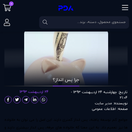
0
صفحه اصلی
مقالات
چرا پس انداز؟
چرا پس انداز؟
تاریخ:
24 اردیبهشت 1393
چهارشنبه 24 اردیبهشت 1393 -
21:04
نویسنده:
مدير سايت
صفحه:
اطلاعات عمومی
جوامع کم توسعه یافته، پس انداز کمتری دارند. این اصل را می توان به خانواده
ها نیز تعمیم داد. به این معنا که خانواده های مرفه،
پس انداز
بیشتری دارند و