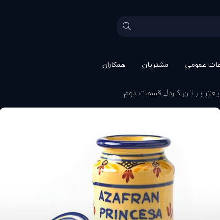
عات عمومی
مشتريان
همکاران
يعتر بـر تـن کـرد!_ قسمت دوم