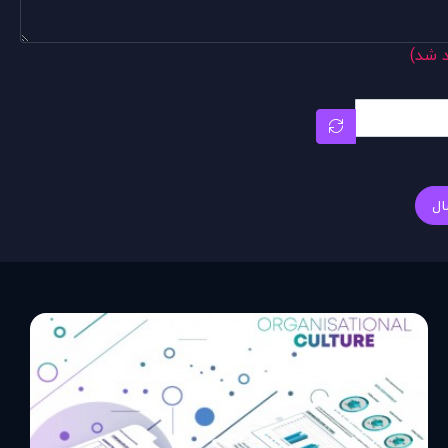
د شد)
ال