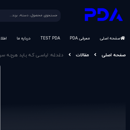
صفحه اصلی
معرفی PDA
TEST PDA
درباره ما
اطلا
صفحه اصلی
مقالات
دغدغه: لباسـی کـه بـايد هرچـه سر