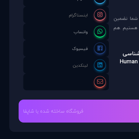
 شما تضمين
مشاوره انتخاب نموده ايد ما نماینده انحصاری PDAinternational در ایران هستیم .هم
رشناسی
Human 
فروشگاه ساخته شده با شاپفا