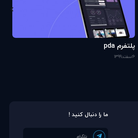
پلتفرم pda
6
اسفند
1399
ما را دنبال کنید !