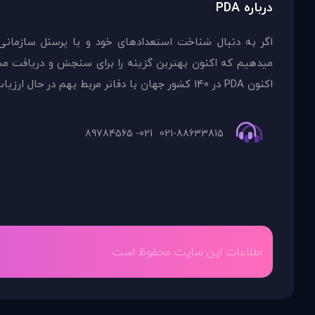
درباره PDA
اگر به دنبال شناخت استعدادهای خود و یا پرسنل سازمانی
اکنون PDA در 140 کشور جهان با دفاتر مربط بهم در حال ارزیاب
021- 89784565
021-88633815
اطلاعات این سایت محفوظ است