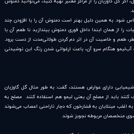
اگر گل گاوزبان را از مراکز معتبر تهیه کنید، می‌توانید دمنوش
ساس شود. به همین دلیل بهتر است دمنوش آن را با افزودن چند
ات را از همان ابتدا داخل قوری دمنوش بیندازید تا طعم آن با
ش از 10 دقیقه، لازم نیست. از طرفی ممکن است عطر، طعم و خاصیت آن در اثر دم کردن طولانی‌مدت از دست برود.
ه آب‌لیمو هنگام سرو آن، باعث ارغوانی شدن رنگ این نوشیدنی
 شیمیایی دارای عوارض هستند، گفت: به طور مثال گل گاوزبان
ف کنند باید از مصلح آن یعنی لیمو هم استفاده کنند. مصلح به
 به اغلب مبتلایان به فشارخون که دچار ناراحتی اعصاب می‌شوند
ز سوی متخصصان مربوطه تجویز شوند.