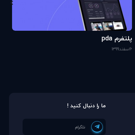
پلتفرم pda
6
اسفند
1399
ما را دنبال کنید !