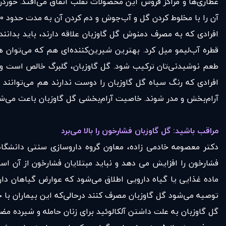
عطاری‌ها و مراکز فروش این محصولات تقلب اتفاق می‌افتد. خوردن 
آن را با مخلوط کردن گل و آب‌جوش و دم کردن آن به مدت حدود 10 دقیقه روی حرارت غیرمستقیم مانند بخار کتری یا سماور آماده کنید.
افرادی که به مصرف دمنوش گل گاوزبان علاقه دارند، باید بدان
قطره آب‌لیمو میل کرد. بهترین شیرین‌کننده‌ای هم که می‌توان 
افرادی که رنگ سیاه گل گاوزبان را دوست ندارند هم می‌توانند
آرام‌بخش و مدر شوند. خاصیت آرام‌بخشی گل گاوزبان باعث می‌
مراقب باشید: گل گاوزبان فشارخون را بالا می‌برد
دکتر معصومه خادمی زاده، معاون گروه داروسازی سنتی دانشگاه
فشارخون را افزایش می دهد و نباید مبتلایان فشارخون از آن اس
ماده غذایی یا گیاه دارویی اطلاق می‌شود که عوارض گیاهان دارو
توصیه می‌شود گل گاوزبان مصرف کنند درحالی‌که این بیماران با
گل گاوزبان به علت داشتن آلکالوئید برای زنان حامله و شیرده مض