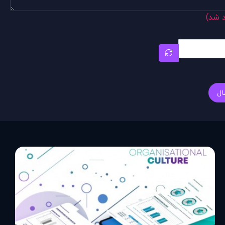
د شد)
ال