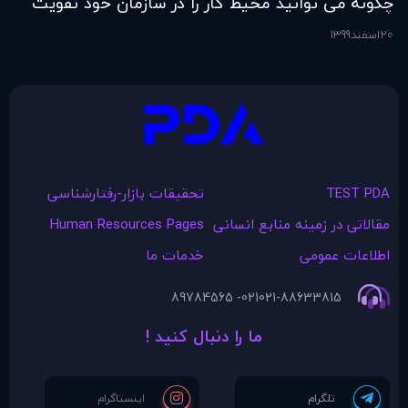
چگونه می توانید محیط کار را در سازمان خود تقویت
فر
کنید؟
20
اسفند
1399
6
اس
TEST PDA
تحقیقات بازار-رفتارشناسی
مقالاتی در زمينه منابع انسانی
Human Resources Pages
اطلاعات عمومی
خدمات ما
021- 89784565
021-88633815
ما را دنبال کنید !