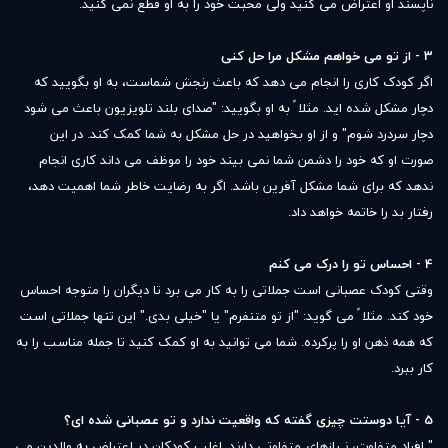
ناپسند او اعتراض می کنید ولی محبت خود را به او قطع نمی کنید.
3 - از تو می خواهم مشکل مرا حل کنی
اگر کودک کاری را انجام می دهد که باعث رنجش شماست، به او بگویید که
دچار مشکل شده اید. مثلا ً به او بگویید: "صدای بلند تلویزیون باعث می شود
دچار سردرد شوم" و از او بخواهید در حل مشکل به شما کمک کند. در این
صورت او که خود را دشمن شما نمی بیند خود را موظف می داند کاری انجام
ندهد که برای شما مشکل آفرین باشد. اگر به رضایت خاطر شما اهمیت دهد،
رفتار بد را خاتمه خواهد داد.
4 - احساس تو را درک می کنم
وقتی کودک عصبانی است جملاتی را به کار می برد تا دیگران را متوجه احساس
خود کند. مثلا ً می گوید: "از تو متنفرم" یا "خیلی بدی." این تنها جملاتی است
که همه ذهن او را پرکرده. شما می توانید به او کمک کنید تا جمله مناسب را به
کار ببرد.
5 - آیا دوستت چیزی گفته که واقعیت ندارد و تو عصبانی شده ای؟
" افراد متفاوت، نـیازهای متفاوتی دارند. اغلب کودکان در اعتراض به والدین می