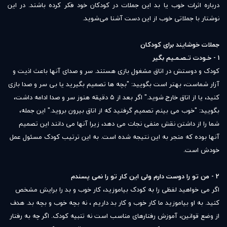
درباره اثرات خوب یا بد این جملات در کودکان خود فکر کرده باشند. در این
نوشتار با جملاتی خوب از این دست آشنا می‌شوید.
جملات خوشایند برای کودکان
1 - خـودت تـصـمـیم بگیر
کودک و دوستش در اتاق مشغول بازی هستند. سر و صدای آنها باعث اذیت و
آزار شماست، بهتر است بگویید: "بچه ها تصمیم بگیرید یا بی سر و صدا بازی
کنید، یا از اتاق خارج شوید." اگر بعد از ۵ دقیقه هنوز سر و صدا ادامه داشت،
بگویید: "خوب می بینم تصمیم گرفتید که از اتاق بیرون بروید." این جمله،
شما را از داشتن نقش منفی نجات می دهد، زیرا آنها می دانند این تصمیم
آنها بوده که منجر به این نتیجه شده است. به این ترتیب کودک مسئول عمل
خودش است.
2 - من تو را دوست دارم ولی این کار تو را نمی پسندم
اگر می خواهید لفظی را به کودک بیاموزید، کار خوب و بد را برایش مشخص
کنید. به او بیاموزید ما کار خوب و کار بد داریم ، نه بچه خوب و بچه بد. هدف
از وضع قوانین، آموزش رفتارهای مناسب است نه تنبیه کودک. اگر چه به رفتار