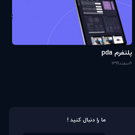
پلتفرم pda
6
اسفند
1399
ما را دنبال کنید !