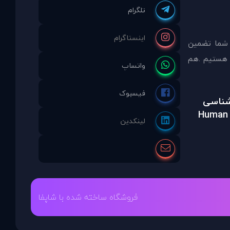
 شما تضمين
مشاوره انتخاب نموده ايد ما نماینده انحصاری PDAinternational در ایران هستیم .هم
رشناسی
Human 
فروشگاه ساخته شده با شاپفا