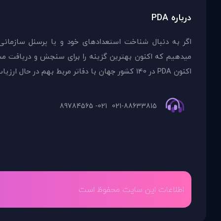
درباره PDA
اگر به دنبال شناخت استعدادهای خود و یا پرسنل سازمانی
اکنون PDA در 140 کشور جهان با دفاتر مربط بهم در حال ارزیاب
021- 89784565
021-88633815
اطلاعات این سایت محفوظ است