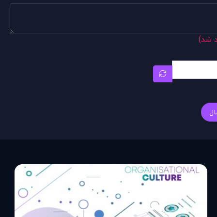
د شد)
ال