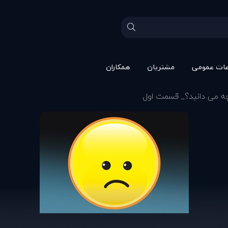
عات عمومی
مشتريان
همکاران
ه می دانيد؟_ قسمت اول