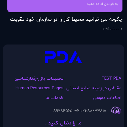
به خواندن ادامه دهید
چگونه می توانید محیط کار را در سازمان خود تقویت
فر
کنید؟
20
اسفند
1399
6
اس
TEST PDA
تحقیقات بازار-رفتارشناسی
مقالاتی در زمينه منابع انسانی
Human Resources Pages
اطلاعات عمومی
خدمات ما
021- 89784565
021-88633815
ما را دنبال کنید !