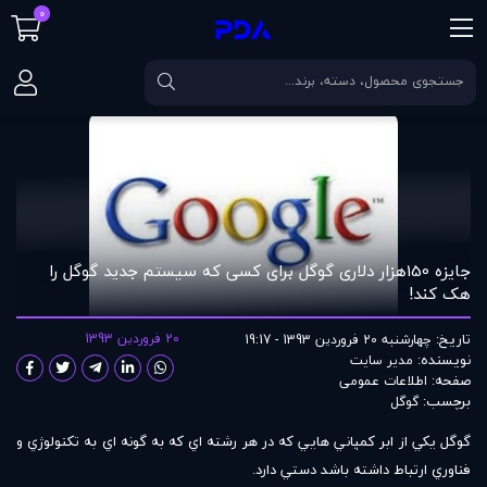
0
صفحه اصلی
مقالات
جایزه 150هزار دلاری گوگل برای کسی که سيستم جديد گوگل را هک کند!
جایزه 150هزار دلاری گوگل برای کسی که سيستم جديد گوگل را
هک کند!
تاریخ:
20 فروردین 1393
چهارشنبه 20 فروردین 1393 - 19:17
نویسنده:
مدير سايت
صفحه:
اطلاعات عمومی
برچسب:
گوگل
گوگل يکي از ابر کمپاني هايي که در هر رشته اي که به گونه اي به تکنولوژي و
فناوري ارتباط داشته باشد دستي دارد.