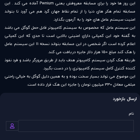
اين روز ها خود را براي مسابقه معروفش يعني Pwnium آماده مي کند . اين
مسابقه تمام هکر هاي دنيا را از تمام نقاط جهان گرد هم مي آورد تا بتواند
امنيت سيستم عامل هاي خود را به آزمون بگذارد.
اين سيستم عامل که مخصوص به سيستم کامپيوتر قابل حمل گوگل مي باشد
به گفته خود اين کمپاني داراي امنيتي بالايي است تا حدي که اين کمپاني
اعلام کرده است اگر شخصي در اين مسابقه بتواند نسخه 11 اين سيستم عامل
را هک کند مبلغ 150 هزار دلار جايزه دريافت مي کند.
طريقه هک کردن سيستم کامپيوتر هدف بايد از طريق مرورگر باشد و فرد نفوذ
کننده کنترل کامل سيستم کامپيوتري را در دست بگيرد.
اين موضوع مي تواند بسيار سخت بوده و به همين دليل گوگل به خيالي راحتي
مبلغي معادل 330 ميليون تومان را جايزه اين هک قرار داده است.
ارسال بازخورد
نام