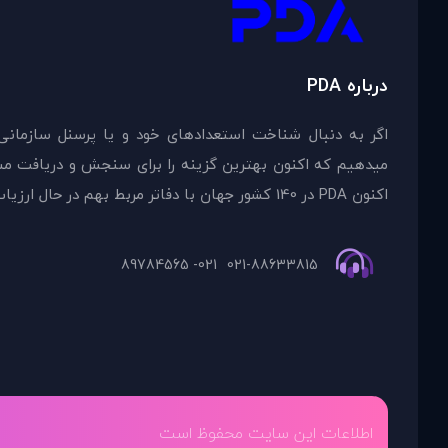
درباره PDA
اگر به دنبال شناخت استعدادهای خود و یا پرسنل سازمانی
اکنون PDA در 140 کشور جهان با دفاتر مربط بهم در حال ارزیاب
021- 89784565
021-88633815
اطلاعات این سایت محفوظ است