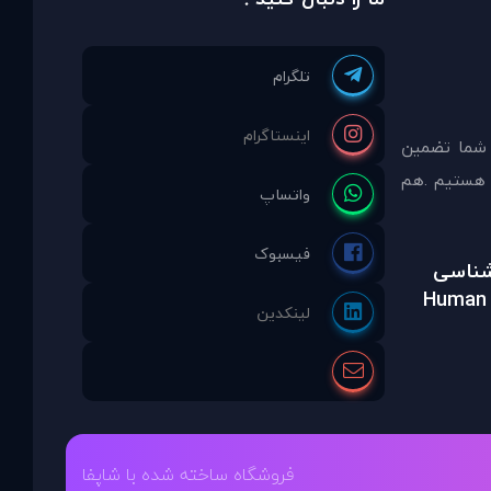
 شما تضمين
مشاوره انتخاب نموده ايد ما نماینده انحصاری PDAinternational در ایران هستیم .هم
رشناسی
Human 
فروشگاه ساخته شده با شاپفا