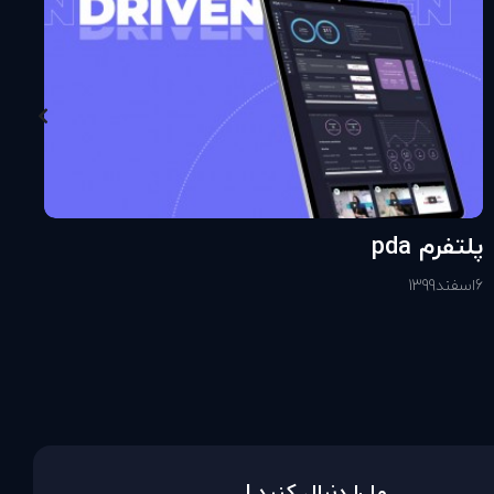
پلتفرم pda
6
اسفند
1399
ما را دنبال کنید !