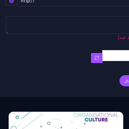
د شد)
ال