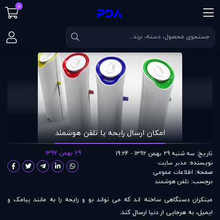
0
صفحه اصلی
مقالات
امکان ارسال رايحه با تلفن هوشمند
امکان ارسال رايحه با تلفن هوشمند
تاریخ:
29 بهمن 1392
سه شنبه 29 بهمن 1392 - 19:24
نویسنده:
مدير سايت
صفحه:
اطلاعات عمومی
برچسب:
تلفن هوشمند
مبتکران دستگاهی ساخته اند که می تواند بو و رایحه را به مانند پیامک و
ایمیل، به هرجایی از دنیا ارسال کند.