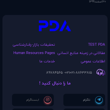
کنید؟
20
اسفند
1399
6
اس
TEST PDA
تحقیقات بازار-رفتارشناسی
مقالاتی در زمينه منابع انسانی
Human Resources Pages
اطلاعات عمومی
خدمات ما
021- 89784565
021-88633815
ما را دنبال کنید !