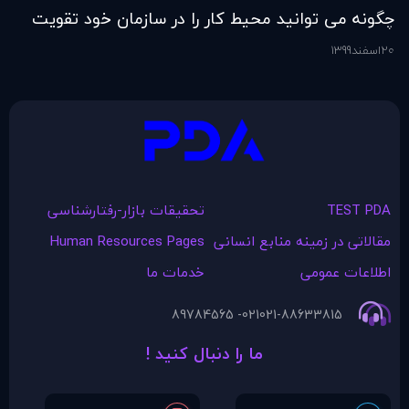
چگونه می توانید محیط کار را در سازمان خود تقویت
فر
کنید؟
20
اسفند
1399
6
اس
TEST PDA
تحقیقات بازار-رفتارشناسی
مقالاتی در زمينه منابع انسانی
Human Resources Pages
اطلاعات عمومی
خدمات ما
021- 89784565
021-88633815
ما را دنبال کنید !