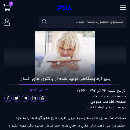
0
صفحه اصلی
مقالات
پنير آزمايشگاهى تولید شده از باكترى هاى انسان‎
پنير آزمايشگاهى تولید شده از باكترى هاى انسان‎
تاریخ:
23 آذر 1392
شنبه 23 آذر 1392 - 07:44
نویسنده:
مدير سايت
صفحه:
اطلاعات عمومی
برچسب:
پنير آزمايشگاهى
صنعت غذا سازى هميشه وسيع ترين طيف طرح ها و گونه ها را به خود
اختصاص مى دهد. براى مثال در سال هاى اخير تلاش هايى براى تهيه پنير و