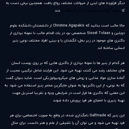
ديگر فراورده هاى لبنى از حيوانات مختلف رواج يافت. همچنین برخی دست به
کا
ر
ش
دند.
تولید گوشت مصنوعی در آزمایشگاه
حالا جالب است بدانيد كه Christina Agapakis از دانشمندان دانشكده علوم
دوبلین و Sissel Tolaas متخصص بو، در يك اقدام جالب با نمونه بردارى از
باكترى هاى موجود در زير بغل، انگشتان پا و بينى افراد مختلف نوعى پنير
انسانى ساخته اند.
هر كدام از پنير ها با نمونه بردارى از باكترى هايى كه بر روى پوست انسان
هاى مختلف رشد مى كنند، تهيه مى شود. اين فرايند شامل تركيبى عجيب از
آماده سازى مواد غذايى و روش هاى ميكروبيولوژيكى است. شاید بتوان گفت
که به نوعی، از این باکتریها به عنوان جایگزین مخمر پنیر استفاده می شود. به
اين معنى كه باكترى ها قرار است در شرايطى ويژه و تقريبا استريل جهت
تهيه پنيرى با امضاى هر فرد پرورش داده شوند.
این پنیر که Selfmade نامگذاری شده، در واقع به صورت اختصاصی برای هر
فرد تهیه می شود و می توان آن را تلفیقی از علم و هنر دانست. برای مثال