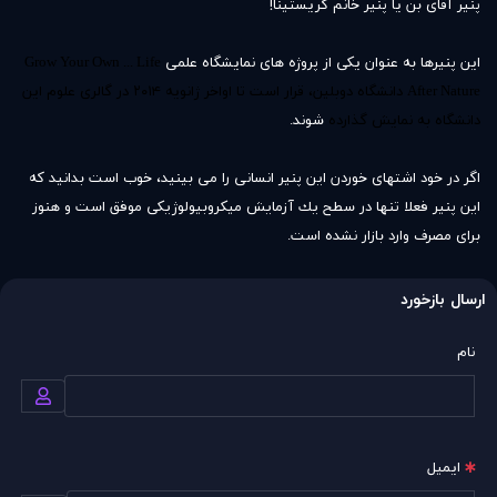
پنیر آقای بن یا پنیر خانم کریستینا!
این پنیرها به عنوان یکی از پروژه های نمایشگاه علمی
Grow Your Own ... Life
دانشگاه دوبلین، قرار است تا اواخر ژانویه ۲۰۱۴ در گالری علوم این
After Nature
دانشگاه به نمایش گذارده
شوند.
اگر در خود اشتهاى خوردن اين پنير انسانى را مى بينيد، خوب است بدانيد كه
اين پنير فعلا تنها در سطح يك آزمايش ميكروبيولوژيكى موفق است و هنوز
براى مصرف وارد بازار نشده است.
ارسال بازخورد
نام
ایمیل