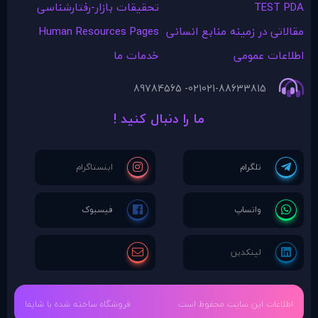
TEST PDA
تحقیقات بازار-رفتارشناسی
مقالاتی در زمينه منابع انسانی
Human Resources Pages
اطلاعات عمومی
خدمات ما
021- 89784565
021-88633815
ما را دنبال کنید !
اطلاعات این سایت محفوظ است
فروشگاه ساخته شده با شاپفا