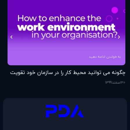
به خواندن ادامه دهید
چگونه می توانید محیط کار را در سازمان خود تقویت
فر
کنید؟
20
اسفند
1399
6
اس