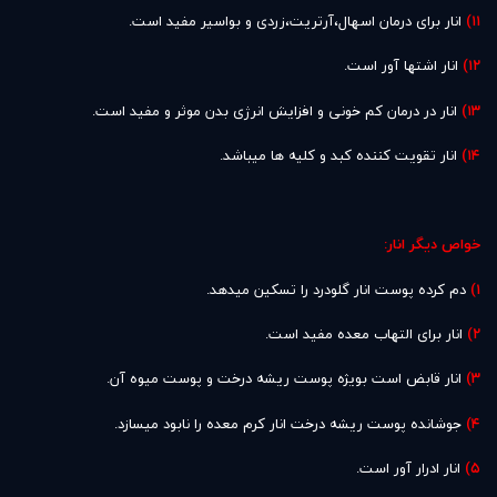
۱۱)
انار برای درمان اسهال،آرتریت،زردی و بواسیر مفید است.
۱۲)
انار اشتها آور است.
۱۳)
انار در درمان کم خونی و افزایش انرژی بدن موثر و مفید است.
۱۴)
انار تقویت کننده کبد و کلیه ها میباشد.
خواص دیگر انار:
۱)
دم کرده پوست انار گلودرد را تسکین میدهد.
۲)
انار برای التهاب معده مفید است.
۳)
انار قابض است بویژه پوست ریشه درخت و پوست میوه آن.
۴)
جوشانده پوست ریشه درخت انار کرم معده را نابود میسازد.
۵)
انار ادرار آور است.