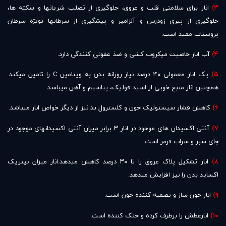
۳)
انار برای سلامتی قلب و عروق، جلوگیری از تصلب شریانها و سکته ها،
جلوگیری از پیری زودرس و آلزامیر و پیشگیری از سرطانها بویژه سرطان
پروستات مفید است.
۴)
آب انار خاصیت میکروب کشی و ضذ عفونی کنندگی دارد.
۵)
یک انار معمولی ۴۰ درصد نیاز روزانه بدن به ویتامین C را تامین میکند.
همچنین انار منبع خوبی از اسید فولیک، پتاسیم و آهن میباشد.
۶)
کاهش فشار سیستولیک خون و کلسترول بد نیز از دیگر خواص انار میباشد.
۷)
آنتی اکسیدان های موجود در انار ۳ برابر میزان آنتی اکسیدانهای موجود در
چای سبز و شراب قرمز است.
۸)
انار تشکیل پلاک عروق را تا ۳۰ درصد کاهش میدهد.انار میزان نیتریک
اکساید بدن را نیز افزایش میدهد.
۹)
انار خون ساز و تصفیه کننده خون است.
۱۰)
انارعطش را برطرف کرده و خنک کننده است.