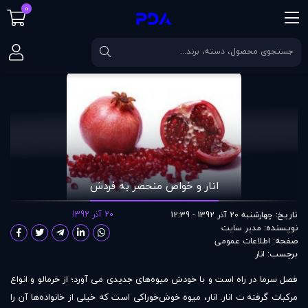
0
صفحه اصلی
مقالات
انار و خواص منحصر به فردش
انار و خواص منحصر به فردش
تاریخ:
20 آذر 1392
چهارشنبه 20 آذر 1392 - 12:39
نویسنده:
مدير سايت
صفحه:
اطلاعات عمومی
برچسب:
انار
فصل سرما در راه است و با خودش میوه‌های جدیدی می آورد؛ از خرمالو و انواع
مرکبات گرفته ت انار. انار، میوه‌ خوش‌خوراکی است که خیلی از خانواده‌ها آن را