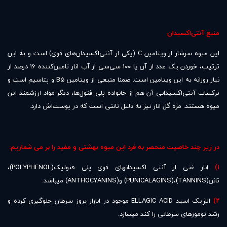
منبع آنتی‌اکسیدان
این میوه سرشار از ویتامین C (یکی از آنتی‌اکسیدان‌های قوی) است و به این
ترتیب، خوردن یک عدد از آن یا ۱۰۰ سی‌سی از آب انار تامین‌کننده ۱۶ درصد از
نیاز روزانه به این ویتامین است. ضمنا منبعی از ویتامین B۵ و پتاسیم است و
ترکیبات آنتی‌اکسیدانی آن هم از خانواده پلی فنول‌ها، دیگر مواد ارزشمند این
میوه هستند. مزه گل انار نیز به دلیل تاننی است که در پوست‌اش دارد.
در زیر چند خاصیت منحصر به فرد این میوه بهشتی و مفید را بر می شماریم:
۱)
انار غنی از آنتی اکسیدانهای قوی پلی فنولیک(POLYPHENOL)،
تانن(TANNINS)،(PUNICALAGINS) و(ANTHOCYANINS) میباشد.
۲)
الاژیک اسید ELLAGIC ACID موجود در اناراز بروز سرطان جلوگیری کرده و
رشد تومورهای سرطانی را کند میسازد.