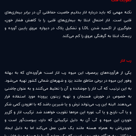
تقویت قلب
نکته مهمی که باید درباره انار بدانیم خاصیت حفاظتی آن در برابر بیماری‌های
قلبی است. انار احتمال ابتلا به بیماری‌های قلبی را با کاهش فشار خون،
جلوگیری از اکسید شدن LDL و تشکیل پلاک در دیواره عروق پایین آورده و
ریسک ابتلا به گرفتگی عروق را کم می‌کند.
رب انار
یکی از فرآورده‌های پرمصرف این میوه رب انار است؛ فرآورده‌ای که به بهانه
وفور این میوه در برخی مناطق مانند یزد و شهرهای شمالی کشور تهیه می‌شود.
به این ترتیب که آب انار را جوشانده و آن را تغلیظ می‌کنند و به عنوان چاشنی
به خصوص در خورش فسنجان و تهیه زیتون پرورده مورد استفاده قرار
می‌دهند. البته این رب می‌تواند ترش و یا شیرین باشد که با افزودن کمی شکر
و یا آب نارنج و یا آب غوره این مزه‌ها تقویت خواهند شد. ترکیب انار و گل‌پر
خوردن این میوه و آب آن به دلیل ترکیباتی که دارد، یبوست‌آور است و
خوردن‌اش به همراه هسته مانند یک ملین عمل می‌کند اما به دلیل ایجاد
مشکلاتی به هنگام دفع، بهتر است که یک چهارم آن را با هسته و بقیه‌اش را