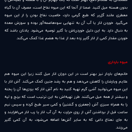
بدون هسته میل کنید. ضمنا از آنجا که این میوه نفاخ است، مصرف آن با گیاه
معطری مانند گل‌پر که طبع گرمی دارد، خاصیت نفاخ بودن را از این میوه
می‌گیرد. خوردن انار یا آب آن به تنهایی سوء‌هاضمه‌آور بوده و سوزش معده
به دنبال دارد. به این دلیل خوردن‌اش با گلپر توصیه می‌شود. یادتان باشد که
خوردن مقدار کمی از انار گلپر زده بعد از غذا به هضم غذا کمک می‌کند.
میوه بارداری
خانم‌های باردار نیز بهتر است در این دوران انار میل کنند زیرا این میوه هم
علایم ویارشان را کاهش می‌دهد و هم به رشد جنین کمک می‌کند. آش انار با
این میوه می‌توانید آشی گرم تهیه کنید به نام آش انار که یزدی‌ها آن را پخته
و بیشتر از همه میل می‌کنند. طرز تهیه‌اش به این ترتیب است که برنج و لپه
را به همراه سبزی آش (جعفری و گشنیز) و کمی سیر طبخ کرده و سپس نیم
ساعت قبل از برداشتن آش از روی حرارت به آن آب انار یا رب انار می‌افزایند و
به جای نعناع داغی که به سایر آش‌ها اضافه می‌شود، به آن کمی گلپر
می‌زنند.