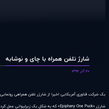
شارژ تلفن همراه با چای و نوشابه
20 آذر 1392
یک شرکت فناوری آمریکایی اخیرا از شارژر تلفن همراهی رونمایی ک
شارژر «Epiphany One Puck» که به شکل یک زیرلیوانی عمل کرده، با یک کابل یو‌اس‌بی به تلفن وصل می‌شود.