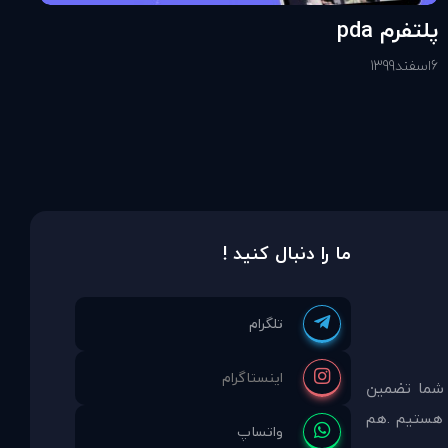
پلتفرم pda
6
اسفند
1399
ما را دنبال کنید !
 شما تضمين
مشاوره انتخاب نموده ايد ما نماینده انحصاری PDAinternational در ایران هستیم .هم