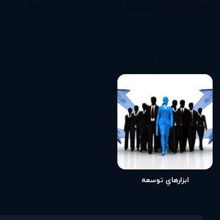
ابزارهاي توسعه
توانمنديهاي مديران
(مطلب)