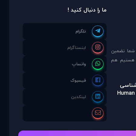
ما را دنبال کنید !
 شما تضمين
مشاوره انتخاب نموده ايد ما نماینده انحصاری PDAinternational در ایران هستیم .هم
رشناسی
Human 