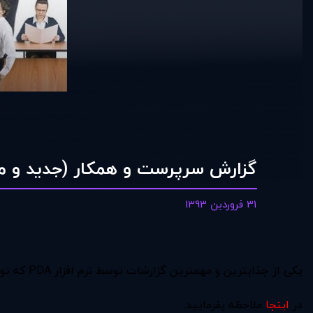
گزارش سرپرست و همکار (جديد و م
31 فروردین 1393
يکی از جذابترين و مهمترين گزارشات توسط نرم افزار PDA که توسط هيچ سنجشی نمی توانستيد تاکنون دريافت نماييد گزارش سرپرست و همکاری و تطابق همکاری آنها با يکديگر است.
در
اينجا
ملاحظه بفرماييد.