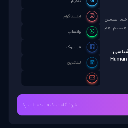
 شما تضمين
مشاوره انتخاب نموده ايد ما نماینده انحصاری PDAinternational در ایران هستیم .هم
رشناسی
Human 
فروشگاه ساخته شده با شاپفا