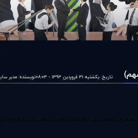
هم)
تاریخ:
یکشنبه 31 فروردین 1393 - 08:03
نویسنده:
مدير ساي