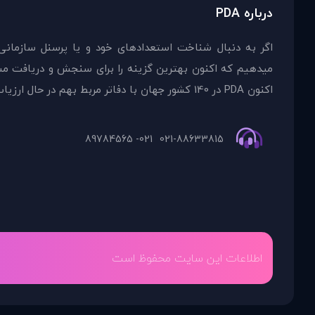
درباره PDA
اگر به دنبال شناخت استعدادهای خود و یا پرسنل سازمانی
اکنون PDA در 140 کشور جهان با دفاتر مربط بهم در حال ارزیاب
021- 89784565
021-88633815
اطلاعات این سایت محفوظ است