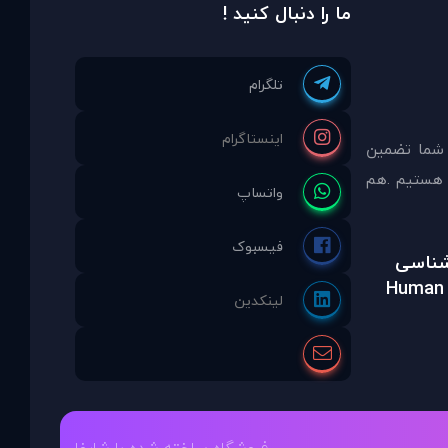
ما را دنبال کنید !
 شما تضمين
مشاوره انتخاب نموده ايد ما نماینده انحصاری PDAinternational در ایران هستیم .هم
رشناسی
Human 