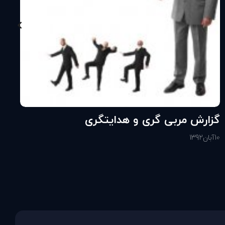
گزارش مربی گری و هدايتگری
10
آبان
1392