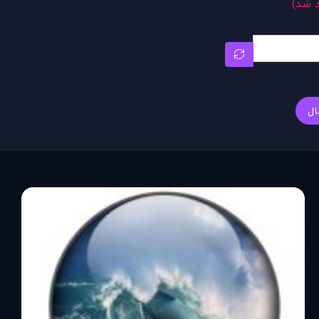
د شد)
ال