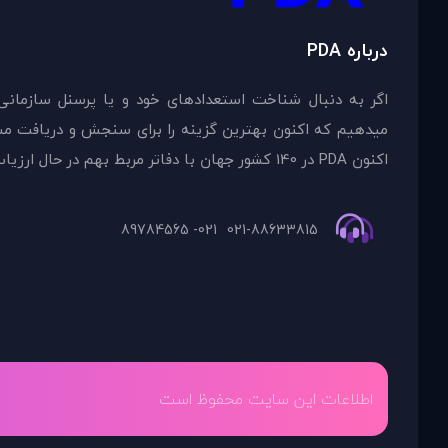
درباره PDA
اگر به دنبال شناخت استعدادهای خود و یا پرسنل سازمانی
اکنون PDA در 140 کشور جهان با دفاتر مربط بهم در حال ارزیاب
021- 89784565
021-88633815
اطلاعات این سایت محفوظ است