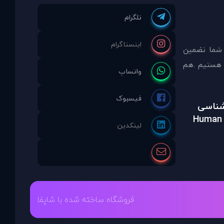
 شما تضمين
مشاوره انتخاب نموده ايد ما نماینده انحصاری PDAinternational در ایران هستیم .هم
رشناسی
Human 
فروشگاه ساخته شده با شاپفا