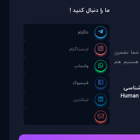
ما را دنبال کنید !
 شما تضمين
مشاوره انتخاب نموده ايد ما نماینده انحصاری PDAinternational در ایران هستیم .هم
رشناسی
Human 