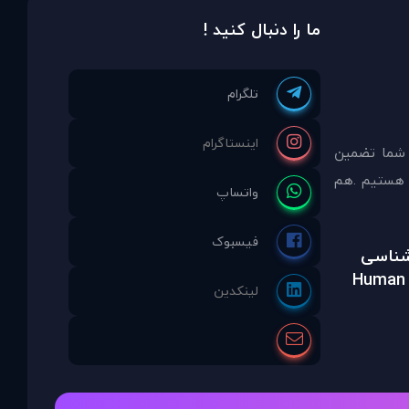
ما را دنبال کنید !
 شما تضمين
مشاوره انتخاب نموده ايد ما نماینده انحصاری PDAinternational در ایران هستیم .هم
رشناسی
Human 