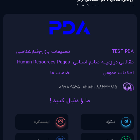
ابرقدرت‌ها جیب مردم را زدند (مطلب)
TEST PDA
تحقیقات بازار-رفتارشناسی
مقالاتی در زمينه منابع انسانی
Human Resources Pages
اطلاعات عمومی
خدمات ما
021- 89784565
021-88633815
ما را دنبال کنید !